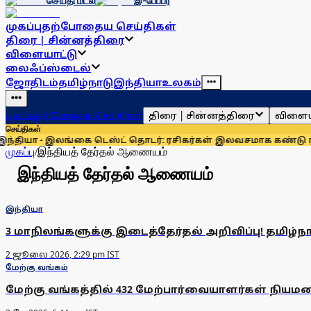
செய்தி மடல்
இ-பேப்பர்
முகப்பு
தற்போதைய செய்திகள்
திரை | சின்னத்திரை
விளையாட்டு
லைஃப்ஸ்டைல்
ஜோதிடம்
தமிழ்நாடு
இந்தியா
உலகம்
திரை | சின்னத்திரை
விளைய
முகப்பு
தற்போதைய செய்திகள்
செய்திகள்
யா - இலங்கை டெஸ்ட் தொடர்: ரசிகர்கள் இலவசமாக கண்டு ரசிக்க
முகப்பு
/
இந்தியத் தேர்தல் ஆணையம்
இந்தியத் தேர்தல் ஆணையம்
இந்தியா
3 மாநிலங்களுக்கு இடைத்தேர்தல் அறிவிப்பு! தமிழ்ந
2 ஜூலை 2026, 2:29 pm IST
மேற்கு வங்கம்
மேற்கு வங்கத்தில் 432 மேற்பார்வையாளர்கள் நிய