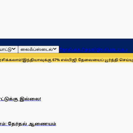
ாட்டு
லைஃப்ஸ்டைல்
ஜோதிடம்
தமிழ்நாடு
இந்தியா
உலகம்
லாம்!
இந்தியாவுக்கு 67% எல்பிஜி தேவையைப் பூர்த்தி செய்யும் அம
ாட்டுக்கு இல்லை!
மனம்: தேர்தல் ஆணையம்