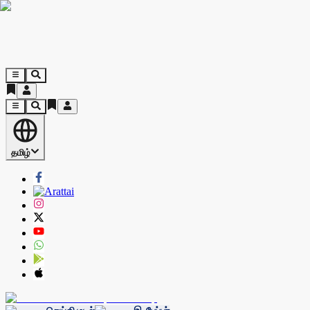
தமிழ்