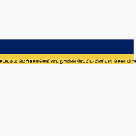
ும் அமெரிக்கா!
செயின்ட் லூயிஸ் ரேப்பிட்- பிளிட்ஸ் செஸ்: பிரக்ஞ