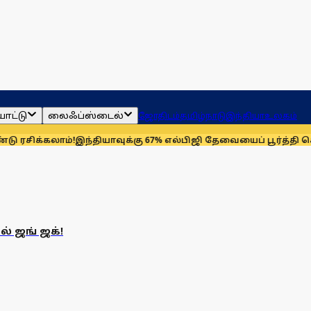
ாட்டு
லைஃப்ஸ்டைல்
ஜோதிடம்
தமிழ்நாடு
இந்தியா
உலகம்
சிக்கலாம்!
இந்தியாவுக்கு 67% எல்பிஜி தேவையைப் பூர்த்தி செய்ய
ல் ஜங் ஜக்!