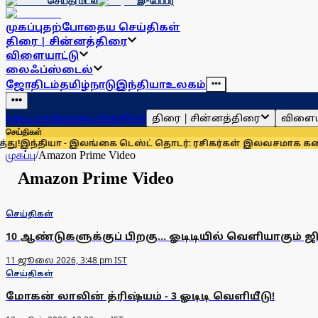
செய்தி மடல்
இ-பேப்பர்
முகப்பு
தற்போதைய செய்திகள்
திரை | சின்னத்திரை
விளையாட்டு
லைஃப்ஸ்டைல்
ஜோதிடம்
தமிழ்நாடு
இந்தியா
உலகம்
திரை | சின்னத்திரை
விளைய
முகப்பு
தற்போதைய செய்திகள்
செய்திகள்
இந்தியா - இலங்கை டெஸ்ட் தொடர்: ரசிகர்கள் இலவசமாக கண்டு ர
முகப்பு
/
Amazon Prime Video
Amazon Prime Video
செய்திகள்
10 ஆண்டுகளுக்குப் பிறகு... ஓடிடியில் வெளியாகும் ஜி
11 ஜூலை 2026, 3:48 pm IST
செய்திகள்
மோகன் லாலின் த்ரிஷ்யம் - 3 ஓடிடி வெளியீடு!