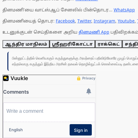
தினமணி'யை வாட்ஸ்ஆப் சேனலில் பின்தொடர...
WhatsApp
தினமணியைத் தொடர:
Facebook
,
Twitter
,
Instagram
,
Youtube
,
உடனுக்குடன் செய்திகளை அறிய
தினமணி App
பதிவிறக்கம்
ஆந்திர மாநிலம்
ஸ்ரீஹரிகோட்டா
ராக்கெட்
சந்த
பின்னூட்டத்தில் வெளியாகும் கருத்துகளுக்கு அவற்றைப் பதிவிடுவோரே முழுப் பொற
எந்தவொரு கருத்தும் இந்திய அரசின் தகவல் தொழில்நுட்பக் கொள்கைப்படி தண்டனைக்கு