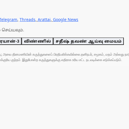
Telegram
,
Threads
,
Arattai
,
Google News
 செய்யவும்.
ிரயான்-3
விண்ணில்
சதீஷ் தவண் ஆய்வு மையம்
ுப்பு; அவை தினமணியின் கருத்துகளைப் பிரதிபலிக்கவில்லை.தனிநபர், சமூகம், மதம் அல்லது
ரிய குற்றம். இதுபோன்ற கருத்துகளுக்கு எதிராக உரிய சட்ட நடவடிக்கை எடுக்கப்படும்.