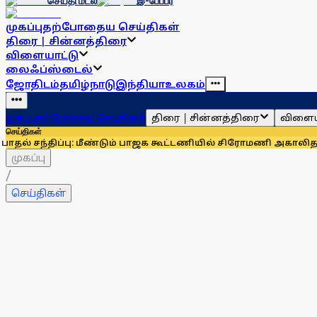
செய்தி மடல்
இ-பேப்பர்
முகப்பு
தற்போதைய செய்திகள்
திரை | சின்னத்திரை
விளையாட்டு
லைஃப்ஸ்டைல்
ஜோதிடம்
தமிழ்நாடு
இந்தியா
உலகம்
திரை | சின்னத்திரை
விளைய
முகப்பு
தற்போதைய செய்திகள்
செய்திகள்
சந்திப்பு: மீண்டும் பாஜக கூட்டணியில் சிரோமணி அகாலிதளம்?
ஓணம் 
முகப்பு
/
செய்திகள்