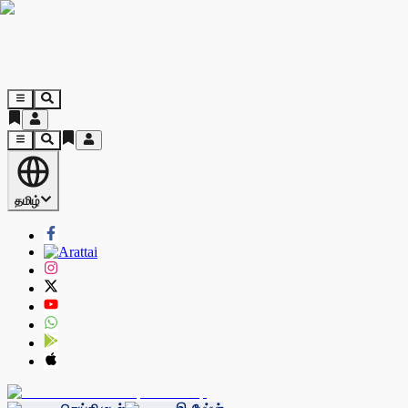
தமிழ்