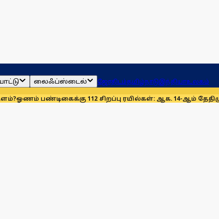
ாட்டு
லைஃப்ஸ்டைல்
ஜோதிடம்
தமிழ்நாடு
இந்தியா
உலகம்
பண்டிகைக்கு 112 சிறப்பு ரயில்கள்: ஆக. 14-ஆம் தேதிமுதல் இயக்