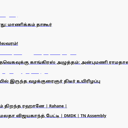
ாது: மாணிக்கம் தாகூர்
ிலவரம்!
 தவெகவுக்கு காங்கிரஸ் அழுத்தம்: அன்புமணி ராமதா
் இருந்த வழக்குரைஞர் திடீர் உயிரிழப்பு
ம் திறந்த ரஹானே | Rahane |
தா விஜயகாந்த் பேட்டி | DMDK | TN Assembly