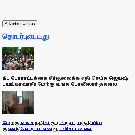
Advertise with us
தொடர்புடையது
நீட் போராட்டத்தை சீா்குலைக்க சதி செய்த ஜெய்ஷ்
பயங்கரவாதி! மேற்கு வங்க போலீஸாா் தகவல்!
மேற்கு வங்கத்தில் குடியிருப்பு பகுதியில்
குண்டுவெடிப்பு: என்ஐஏ விசாரணை