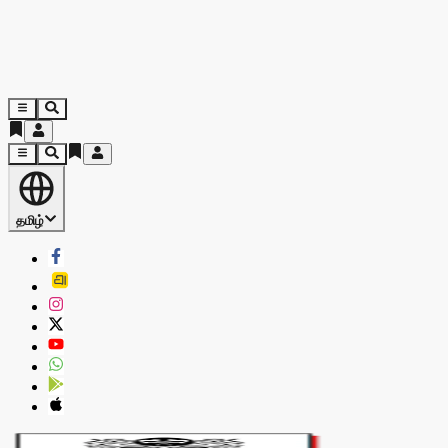
தமிழ்