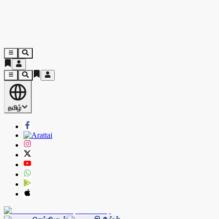
தமிழ்