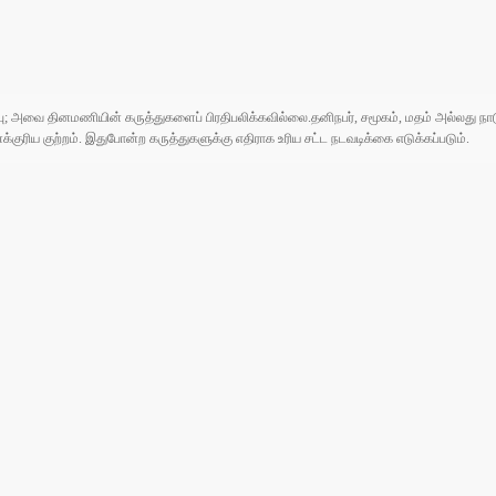
ுப்பு; அவை தினமணியின் கருத்துகளைப் பிரதிபலிக்கவில்லை.தனிநபர், சமூகம், மதம் அல்லது
ரிய குற்றம். இதுபோன்ற கருத்துகளுக்கு எதிராக உரிய சட்ட நடவடிக்கை எடுக்கப்படும்.