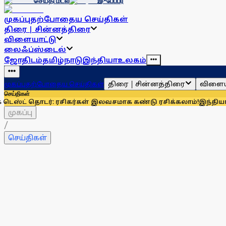
செய்தி மடல்
இ-பேப்பர்
முகப்பு
தற்போதைய செய்திகள்
திரை | சின்னத்திரை
விளையாட்டு
லைஃப்ஸ்டைல்
ஜோதிடம்
தமிழ்நாடு
இந்தியா
உலகம்
திரை | சின்னத்திரை
விளைய
முகப்பு
தற்போதைய செய்திகள்
செய்திகள்
தொடர்: ரசிகர்கள் இலவசமாக கண்டு ரசிக்கலாம்!
இந்தியாவுக்கு 6
முகப்பு
/
செய்திகள்