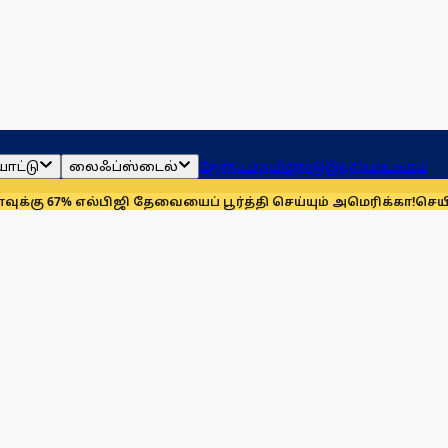
ாட்டு
லைஃப்ஸ்டைல்
ஜோதிடம்
தமிழ்நாடு
இந்தியா
உலகம்
7% எல்பிஜி தேவையைப் பூர்த்தி செய்யும் அமெரிக்கா!
செயின்ட் லூய