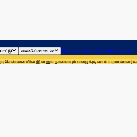
ாட்டு
லைஃப்ஸ்டைல்
ஜோதிடம்
தமிழ்நாடு
இந்தியா
உலகம்
ையில் இன்றும் நாளையும் மழைக்கு வாய்ப்பு
மாணவர்களுக்காக மு