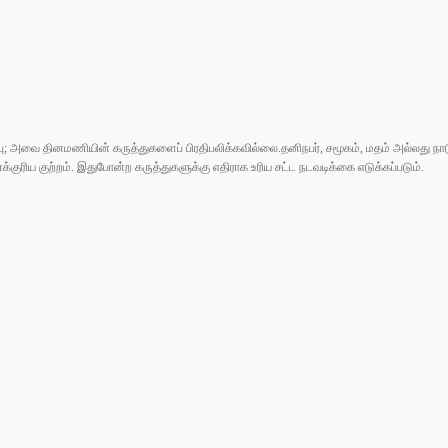
ுப்பு; அவை தினமணியின் கருத்துகளைப் பிரதிபலிக்கவில்லை.தனிநபர், சமூகம், மதம் அல்லது
ரிய குற்றம். இதுபோன்ற கருத்துகளுக்கு எதிராக உரிய சட்ட நடவடிக்கை எடுக்கப்படும்.