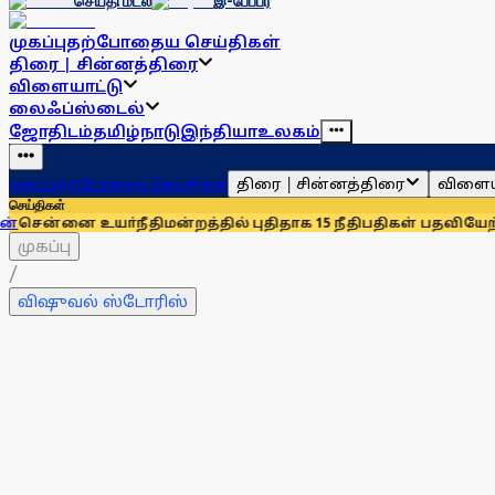
செய்தி மடல்
இ-பேப்பர்
முகப்பு
தற்போதைய செய்திகள்
திரை | சின்னத்திரை
விளையாட்டு
லைஃப்ஸ்டைல்
ஜோதிடம்
தமிழ்நாடு
இந்தியா
உலகம்
திரை | சின்னத்திரை
விளைய
முகப்பு
தற்போதைய செய்திகள்
செய்திகள்
ை உயா்நீதிமன்றத்தில் புதிதாக 15 நீதிபதிகள் பதவியேற்பு
சென்ன
முகப்பு
/
விஷுவல் ஸ்டோரிஸ்