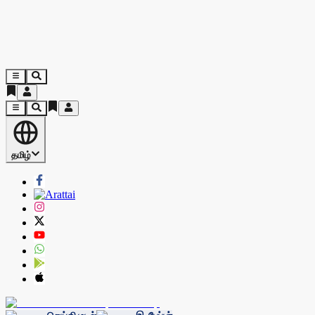
தமிழ்