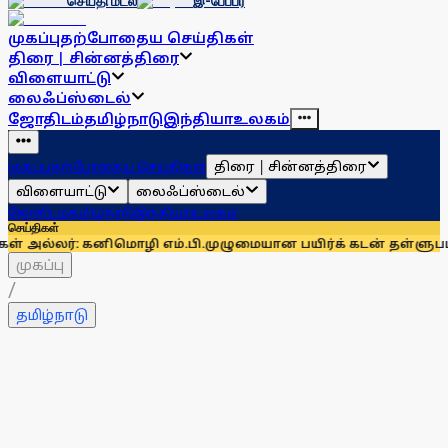
செய்தி மடல்
இ-பேப்பர்
முகப்பு
தற்போதைய செய்திகள்
திரை | சின்னத்திரை
விளையாட்டு
லைஃப்ஸ்டைல்
ஜோதிடம்
தமிழ்நாடு
இந்தியா
உலகம்
திரை | சின்னத்திரை
முகப்பு
தற்போதைய செய்திகள்
விளையாட்டு
லைஃப்ஸ்டைல்
ஜோதிடம்
தமிழ்நாடு
இந்தியா
உலகம்
செய்திகள்
 கனிமொழி எம்.பி.
முழுமையான பயிர்க் கடன் தள்ளுபடிகோரி ஆக. 14
முகப்பு
/
தமிழ்நாடு