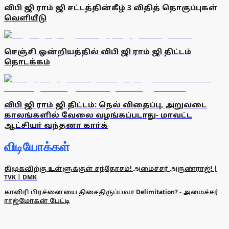
விபி ஜி ராம் ஜி சட்டத்தின்கீழ் 3 விதித் தொகுப்புகள்
வெளியீடு
செஞ்சி ஒன்றியத்தில் விபி ஜி ராம் ஜி திட்டம்
தொடக்கம்
விபி ஜி ராம் ஜி திட்டம்: நெல் விதைப்பு, அறுவடை
காலங்களில் வேலை வழங்கப்படாது- மாவட்ட
ஆட்சியா் வந்தனா காா்க்
விடியோக்கள்
திமுகவிற்கு உள்ளுக்குள் சந்தோசம்! அமைச்சர் அருண்ராஜ்! |
TVK | DMK
காவிரி பிரச்னையை திசைதிருப்பவா Delimitation? - அமைச்சர்
ராஜ்மோகன் பேட்டி