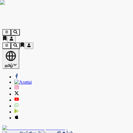
தமிழ்