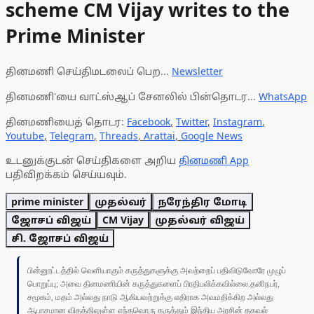
scheme CM Vijay writes to the
Prime Minister
தினமணி செய்திமடலைப் பெற...
Newsletter
தினமணி'யை வாட்ஸ்ஆப் சேனலில் பின்தொடர...
WhatsApp
தினமணியைத் தொடர:
Facebook
,
Twitter
,
Instagram
,
Youtube
,
Telegram
,
Threads
,
Arattai
,
Google News
உடனுக்குடன் செய்திகளை அறிய
தினமணி App
பதிவிறக்கம் செய்யவும்.
prime minister
முதல்வர்
நரேந்திர மோடி
ஜோசப் விஜய்
CM Vijay
முதல்வர் விஜய்
சி. ஜோசப் விஜய்
பின்னூட்டத்தில் வெளியாகும் கருத்துகளுக்கு அவற்றைப் பதிவிடுவோரே முழுப்
பொறுப்பு; அவை தினமணியின் கருத்துகளைப் பிரதிபலிக்கவில்லை.தனிநபர்,
சமூகம், மதம் அல்லது நாடு ஆகியவற்றுக்கு எதிராக அவமதிக்கிற அல்லது
ஆபாசமான விதத்திலுள்ள எந்தவொரு கருத்தும் இந்திய அரசின் தகவல்