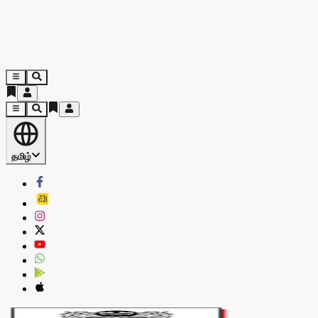
தமிழ்