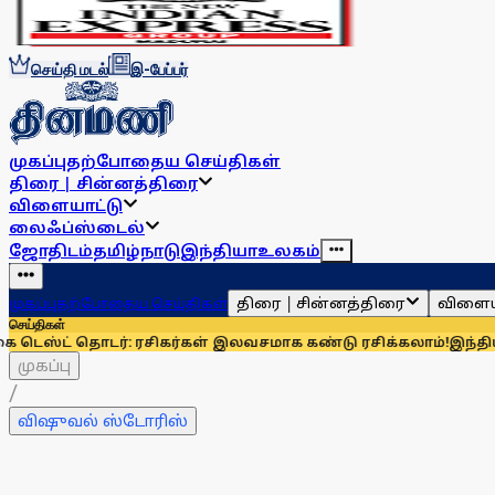
செய்தி மடல்
இ-பேப்பர்
முகப்பு
தற்போதைய செய்திகள்
திரை | சின்னத்திரை
விளையாட்டு
லைஃப்ஸ்டைல்
ஜோதிடம்
தமிழ்நாடு
இந்தியா
உலகம்
திரை | சின்னத்திரை
விளைய
முகப்பு
தற்போதைய செய்திகள்
செய்திகள்
 தொடர்: ரசிகர்கள் இலவசமாக கண்டு ரசிக்கலாம்!
இந்தியாவுக்கு 
முகப்பு
/
விஷுவல் ஸ்டோரிஸ்