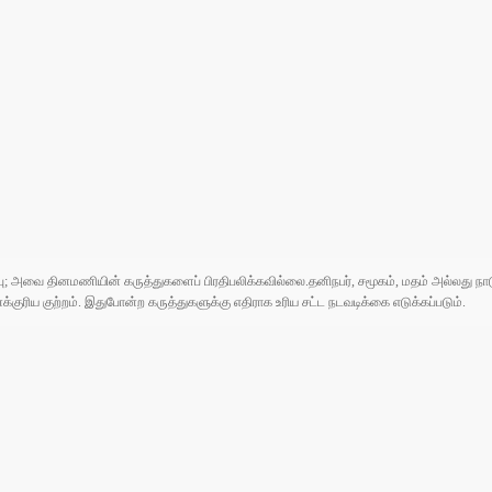
ுப்பு; அவை தினமணியின் கருத்துகளைப் பிரதிபலிக்கவில்லை.தனிநபர், சமூகம், மதம் அல்லது
ரிய குற்றம். இதுபோன்ற கருத்துகளுக்கு எதிராக உரிய சட்ட நடவடிக்கை எடுக்கப்படும்.