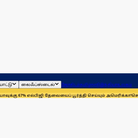
ாட்டு
லைஃப்ஸ்டைல்
ஜோதிடம்
தமிழ்நாடு
இந்தியா
உலகம்
67% எல்பிஜி தேவையைப் பூர்த்தி செய்யும் அமெரிக்கா!
செயின்ட் லூ