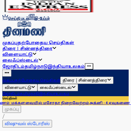
செய்தி மடல்
இ-பேப்பர்
முகப்பு
தற்போதைய செய்திகள்
திரை | சின்னத்திரை
விளையாட்டு
லைஃப்ஸ்டைல்
ஜோதிடம்
தமிழ்நாடு
இந்தியா
உலகம்
திரை | சின்னத்திரை
முகப்பு
தற்போதைய செய்திகள்
விளையாட்டு
லைஃப்ஸ்டைல்
ஜோதிடம்
தமிழ்நாடு
இந்தியா
உலகம்
செய்திகள்
க்களவையில் மசோதா நிறைவேற்றம்
அக்னி - 4 ஏவுகணை சோதனை 
முகப்பு
/
விஷுவல் ஸ்டோரிஸ்