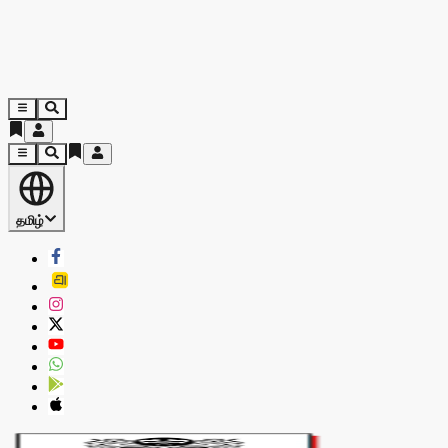
தமிழ்