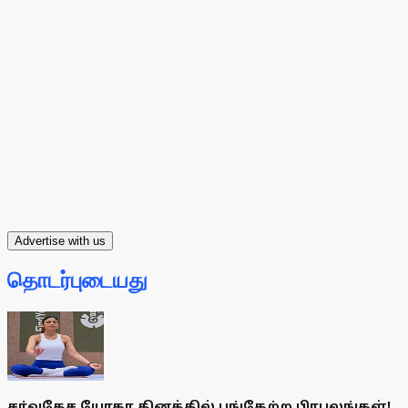
Advertise with us
தொடர்புடையது
சா்வதேச யோகா தினத்தில் பங்கேற்ற பிரபலங்கள்!