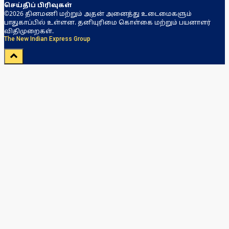
செய்திப் பிரிவுகள்
©2026 தினமணி மற்றும் அதன் அனைத்து உடைமைகளும்
பாதுகாப்பில் உள்ளன. தனியுரிமை கொள்கை மற்றும் பயனாளர்
விதிமுறைகள்.
The New Indian Express Group