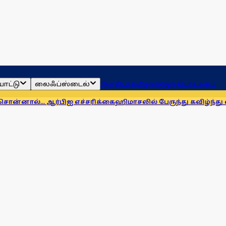
ாட்டு
லைஃப்ஸ்டைல்
ஜோதிடம்
தமிழ்நாடு
இந்தியா
உலகம்
ஆர்பிஐ எச்சரிக்கை
ஹிமாசலில் பேருந்து கவிழ்ந்து விபத்து! 7 பேர்