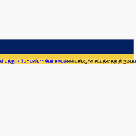
 பலி, 11 பேர் காயம்!
எஃப்சிஆர்ஏ சட்டத்தைத் திரும்பப் பெறுக: மு.க