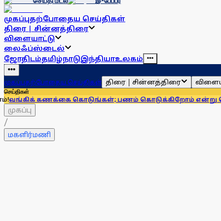
செய்தி மடல்
இ-பேப்பர்
முகப்பு
தற்போதைய செய்திகள்
திரை | சின்னத்திரை
விளையாட்டு
லைஃப்ஸ்டைல்
ஜோதிடம்
தமிழ்நாடு
இந்தியா
உலகம்
திரை | சின்னத்திரை
விளைய
முகப்பு
தற்போதைய செய்திகள்
செய்திகள்
கணக்கை கொடுங்கள்; பணம் கொடுக்கிறோம் என்று சொன்னால்... 
முகப்பு
/
மகளிர்மணி