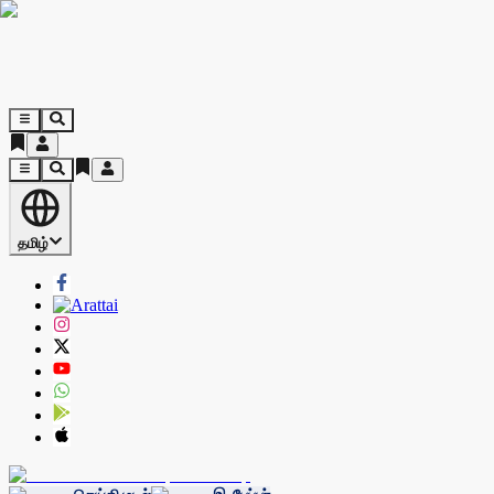
தமிழ்