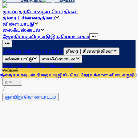
செய்தி மடல்
இ-பேப்பர்
முகப்பு
தற்போதைய செய்திகள்
திரை | சின்னத்திரை
விளையாட்டு
லைஃப்ஸ்டைல்
ஜோதிடம்
தமிழ்நாடு
இந்தியா
உலகம்
திரை | சின்னத்திரை
முகப்பு
தற்போதைய செய்திகள்
விளையாட்டு
லைஃப்ஸ்டைல்
ஜோதிடம்
தமிழ்நாடு
இந்தியா
உலகம்
செய்திகள்
நிறைவு!
யுஜிசி - நெட் தேர்வுக்கான விடைக்குறிப்பு விரைவில் வெள
முகப்பு
/
ஞாயிறு கொண்டாட்டம்