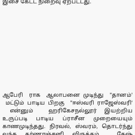
இசை கேட்ட நிறைவு ஏற்பட்டது.
ஆபேரி ராக ஆலாபனை முடிந்து "தானம்'
மட்டும் பாடிய பிறகு "ஈஸ்வரி ராஜேஸ்வரி'
என்னும் ஹரிகேசநல்லூர் இயற்றிய
உருப்படி பாடிய ப்ராசீன முறையையும்
காணமுடிந்தது. நிரவல், ஸ்வரம், தொடர்ந்து
வந்த கர்ணரஞ்சனி விருத்தம், தேஷ்