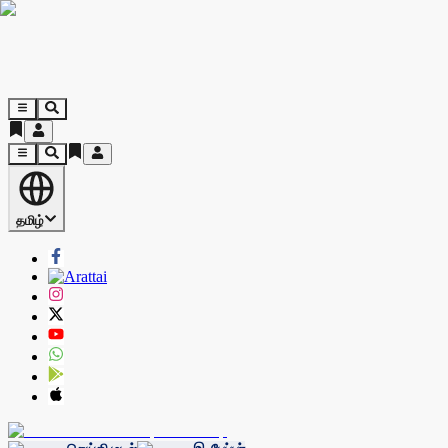
தமிழ்