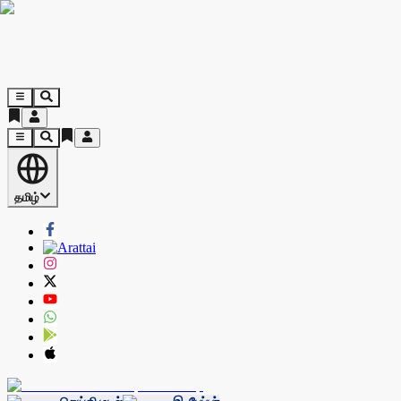
தமிழ்