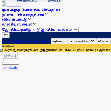
செய்தி மடல்
இ-பேப்பர்
முகப்பு
தற்போதைய செய்திகள்
திரை | சின்னத்திரை
விளையாட்டு
லைஃப்ஸ்டைல்
ஜோதிடம்
தமிழ்நாடு
இந்தியா
உலகம்
திரை | சின்னத்திரை
விளைய
முகப்பு
தற்போதைய செய்திகள்
செய்திகள்
ர்களே இந்தியாவின் மிகப்பெரிய பலம்: ராகுல் காந்தி
உதயநிதி 
முகப்பு
/
உலகம்