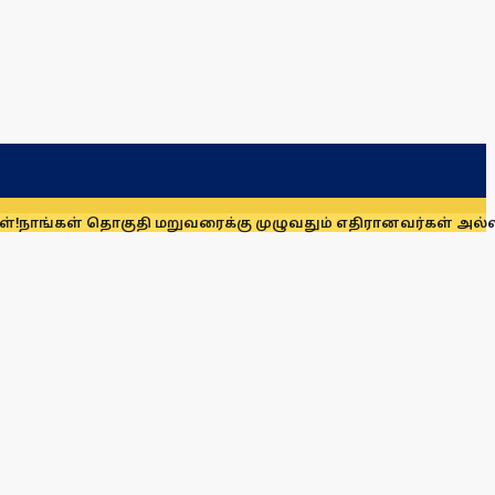
தொகுதி மறுவரைக்கு முழுவதும் எதிரானவர்கள் அல்லர்: கனிமொழி 