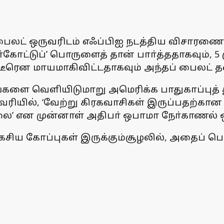
 பைலட் ஒருவரிடம் எஃப்பிஐ நடத்திய விசாரணை
்கோட்டுப்’ பொருளைத் தான் பாா்த்ததாகவும், 5
ரென மாயமாகிவிட்டதாகவும் அந்தப் பைலட் தனது
களை வெளியிடுமாறு அமெரிக்க பாதுகாப்புத் த
ரவரியில், ‘வேற்று கிரகவாசிகள் இருப்பதற்கான 
ை’ என முன்னாள் அதிபா் ஒபாமா நோ்காணல் ஒன
ரகசிய கோப்புகள் இருக்கும்சூழலில், அதைப் ப