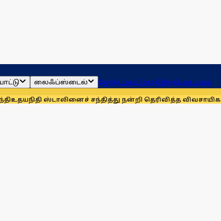
ாட்டு
லைஃப்ஸ்டைல்
ஜோதிடம்
தமிழ்நாடு
இந்தியா
உலகம்
ஸ்டாலினைச் சந்தித்து நன்றி தெரிவித்த விவசாயிகள்!
நாங்கள் 