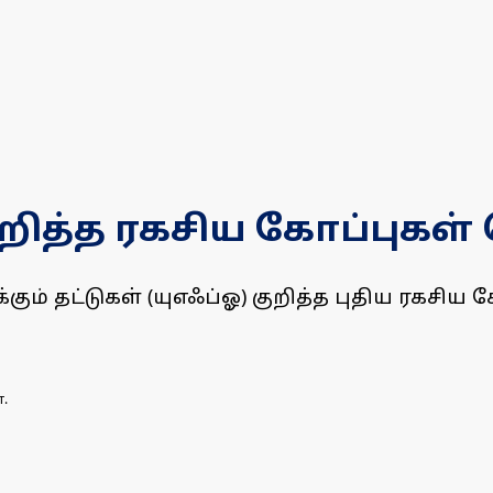
றித்த ரகசிய கோப்புகள்
ும் தட்டுகள் (யுஎஃப்ஓ) குறித்த புதிய ரகசிய
.