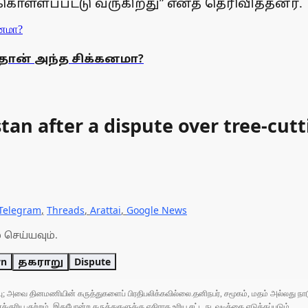
ொள்ளப்பட்டு வருகிறது” எனத் தெரிவித்தனர்.
ுதான் அந்த சிக்கனமா?
tan after a dispute over tree-cutt
Telegram
,
Threads
,
Arattai
,
Google News
 செய்யவும்.
wn
தகராறு
Dispute
ுப்பு; அவை தினமணியின் கருத்துகளைப் பிரதிபலிக்கவில்லை.தனிநபர், சமூகம், மதம் அல்லது
ரிய குற்றம். இதுபோன்ற கருத்துகளுக்கு எதிராக உரிய சட்ட நடவடிக்கை எடுக்கப்படும்.