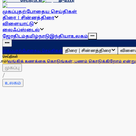
செய்தி மடல்
இ-பேப்பர்
முகப்பு
தற்போதைய செய்திகள்
திரை | சின்னத்திரை
விளையாட்டு
லைஃப்ஸ்டைல்
ஜோதிடம்
தமிழ்நாடு
இந்தியா
உலகம்
திரை | சின்னத்திரை
விளைய
முகப்பு
தற்போதைய செய்திகள்
செய்திகள்
் கணக்கை கொடுங்கள்; பணம் கொடுக்கிறோம் என்று சொன்னால்..
முகப்பு
/
உலகம்