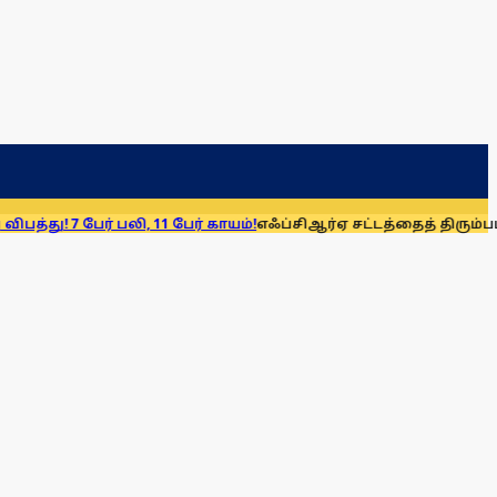
ர் பலி, 11 பேர் காயம்!
எஃப்சிஆர்ஏ சட்டத்தைத் திரும்பப் பெறுக: மு