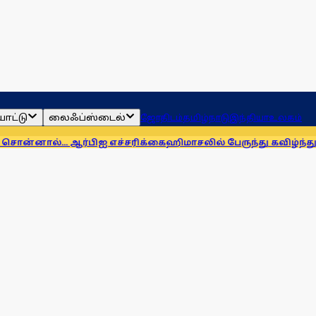
ாட்டு
லைஃப்ஸ்டைல்
ஜோதிடம்
தமிழ்நாடு
இந்தியா
உலகம்
. ஆர்பிஐ எச்சரிக்கை
ஹிமாசலில் பேருந்து கவிழ்ந்து விபத்து! 7 பே