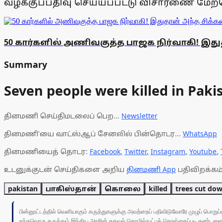
வழக்குப்பதிவு செய்யப்பட்டு விசாரணை மேற்க
50 கார்களில் அணிவகுத்த பாஜக நிர்வாகி! இத
Summary
Seven people were killed in Pakis
தினமணி செய்திமடலைப் பெற...
Newsletter
தினமணி'யை வாட்ஸ்ஆப் சேனலில் பின்தொடர...
WhatsApp
தினமணியைத் தொடர:
Facebook
,
Twitter
,
Instagram
,
Youtube
,
உடனுக்குடன் செய்திகளை அறிய
தினமணி App
பதிவிறக்கம்
pakistan
பாகிஸ்தான்
கொலை
killed
trees cut do
பின்னூட்டத்தில் வெளியாகும் கருத்துகளுக்கு அவற்றைப் பதிவிடுவோரே முழுப் பொற
எந்தவொரு கருத்தும் இந்திய அரசின் தகவல் தொழில்நுட்பக் கொள்கைப்படி தண்டனைக்கு