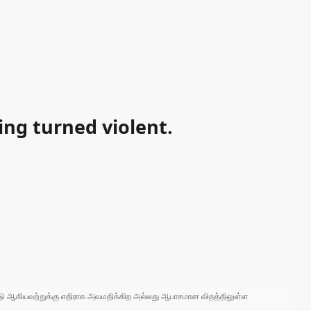
ing turned violent.
 நாடு ஆகியவற்றுக்கு எதிராக அவமதிக்கிற அல்லது ஆபாசமான விதத்திலுள்ள