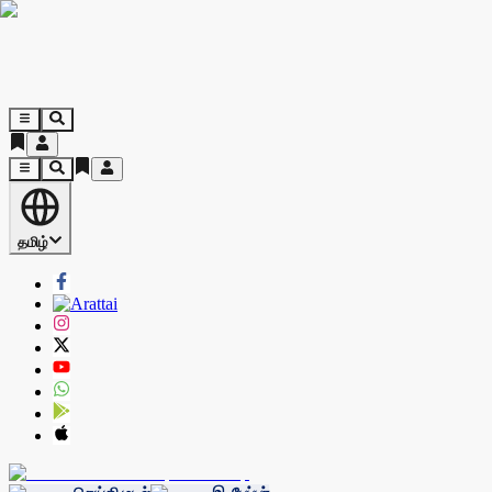
தமிழ்