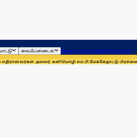
ாட்டு
லைஃப்ஸ்டைல்
ஜோதிடம்
தமிழ்நாடு
இந்தியா
உலகம்
் அல்லர்: கனிமொழி எம்.பி.
மேக்கேதாட்டு பிரச்னையை திசை திர