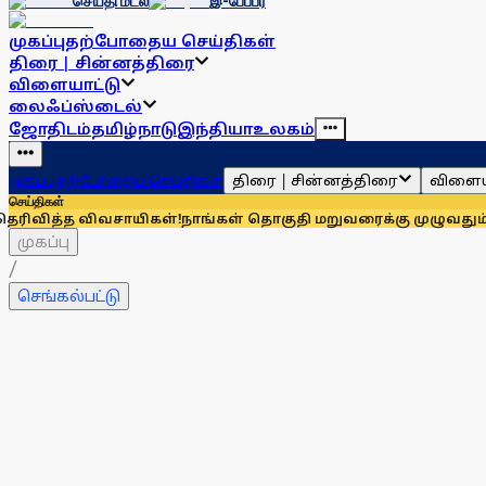
செய்தி மடல்
இ-பேப்பர்
முகப்பு
தற்போதைய செய்திகள்
திரை | சின்னத்திரை
விளையாட்டு
லைஃப்ஸ்டைல்
ஜோதிடம்
தமிழ்நாடு
இந்தியா
உலகம்
திரை | சின்னத்திரை
விளைய
முகப்பு
தற்போதைய செய்திகள்
செய்திகள்
வசாயிகள்!
நாங்கள் தொகுதி மறுவரைக்கு முழுவதும் எதிரானவர்கள
முகப்பு
/
செங்கல்பட்டு