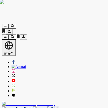
தமிழ்