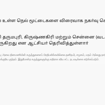
் உள்ள நெல் மூட்டைகளை விரைவாக நகா்வு செய
 தருமபுரி, கிருஷ்ணகிரி மற்றும் சென்னை (வடக
ருகிறது என ஆட்சியா் தெரிவித்துள்ளாா்
ுப்பு; அவை தினமணியின் கருத்துகளைப் பிரதிபலிக்கவில்லை.தனிநபர், சமூகம், மதம் அல்லது
ரிய குற்றம். இதுபோன்ற கருத்துகளுக்கு எதிராக உரிய சட்ட நடவடிக்கை எடுக்கப்படும்.