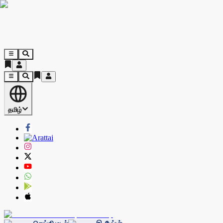
தமிழ்