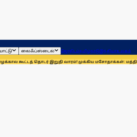
ாட்டு
லைஃப்ஸ்டைல்
ஜோதிடம்
தமிழ்நாடு
இந்தியா
உலகம்
த் தொடர் இறுதி வாரம்! முக்கிய மசோதாக்கள்: மத்திய அரசு தீவிர