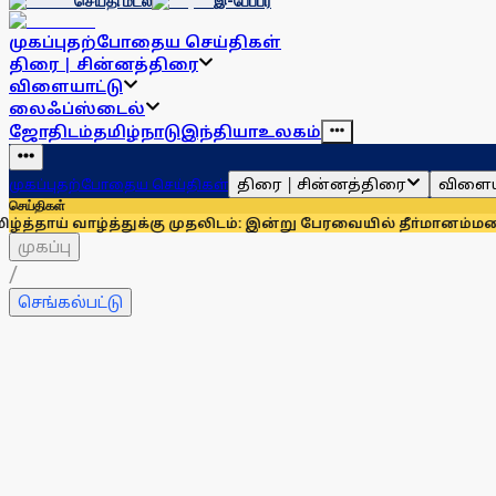
செய்தி மடல்
இ-பேப்பர்
முகப்பு
தற்போதைய செய்திகள்
திரை | சின்னத்திரை
விளையாட்டு
லைஃப்ஸ்டைல்
ஜோதிடம்
தமிழ்நாடு
இந்தியா
உலகம்
திரை | சின்னத்திரை
விளைய
முகப்பு
தற்போதைய செய்திகள்
செய்திகள்
ழ்த்துக்கு முதலிடம்: இன்று பேரவையில் தீா்மானம்
மழைக்கால கூட்ட
முகப்பு
/
செங்கல்பட்டு