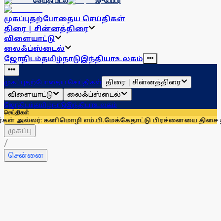
செய்தி மடல்
இ-பேப்பர்
முகப்பு
தற்போதைய செய்திகள்
திரை | சின்னத்திரை
விளையாட்டு
லைஃப்ஸ்டைல்
ஜோதிடம்
தமிழ்நாடு
இந்தியா
உலகம்
திரை | சின்னத்திரை
முகப்பு
தற்போதைய செய்திகள்
விளையாட்டு
லைஃப்ஸ்டைல்
ஜோதிடம்
தமிழ்நாடு
இந்தியா
உலகம்
செய்திகள்
 கனிமொழி எம்.பி.
மேக்கேதாட்டு பிரச்னையை திசை திருப்பவே அன
முகப்பு
/
சென்னை