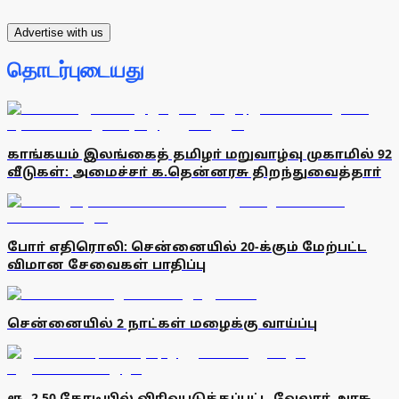
Advertise with us
தொடர்புடையது
காங்கயம் இலங்கைத் தமிழா் மறுவாழ்வு முகாமில் 92
வீடுகள்: அமைச்சா் க.தென்னரசு திறந்துவைத்தாா்
போா் எதிரொலி: சென்னையில் 20-க்கும் மேற்பட்ட
விமான சேவைகள் பாதிப்பு
சென்னையில் 2 நாட்கள் மழைக்கு வாய்ப்பு
ரூ. 2.50 கோடியில் விரிவுபடுத்தப்பட்ட வேலூா் அரசு