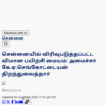
Advertise with us
சென்னை
சென்னையில் விரிவுபடுத்தப்பட்ட
விமான பயிற்சி மையம்: அமைச்சா்
கே.ஏ.செங்கோட்டையன்
திறந்துவைத்தாா்
கோப்புப்படம்
Updated On :
4 ஜூன் 2026, 11:51 pm IST