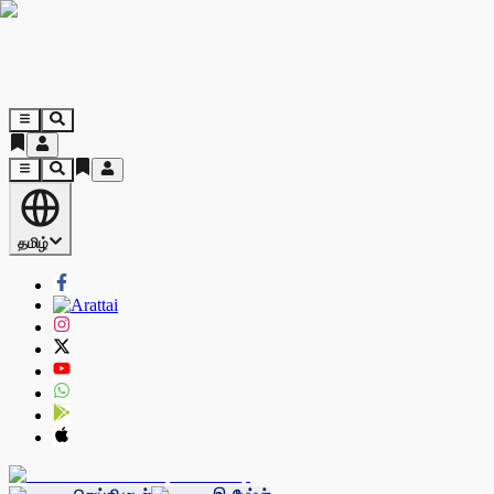
தமிழ்