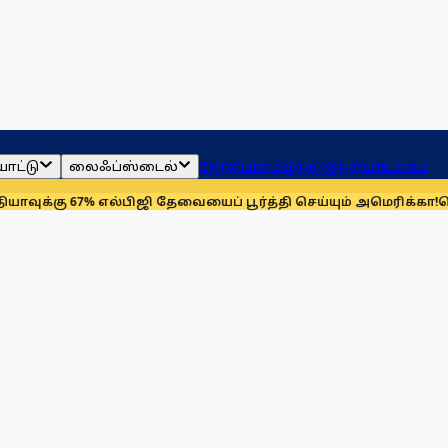
ாட்டு
லைஃப்ஸ்டைல்
ஜோதிடம்
தமிழ்நாடு
இந்தியா
உலகம்
7% எல்பிஜி தேவையைப் பூர்த்தி செய்யும் அமெரிக்கா!
செயின்ட் லூய