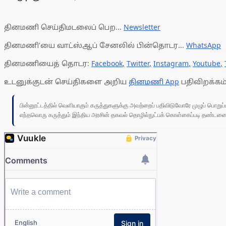
தினமணி செய்திமடலைப் பெற...
Newsletter
தினமணி'யை வாட்ஸ்ஆப் சேனலில் பின்தொடர...
WhatsApp
தினமணியைத் தொடர:
Facebook
,
Twitter
,
Instagram
,
Youtube
,
உடனுக்குடன் செய்திகளை அறிய
தினமணி App
பதிவிறக்கம்
பின்னூட்டத்தில் வெளியாகும் கருத்துகளுக்கு அவற்றைப் பதிவிடுவோரே முழுப் பொற
எந்தவொரு கருத்தும் இந்திய அரசின் தகவல் தொழில்நுட்பக் கொள்கைப்படி தண்டனைக்கு