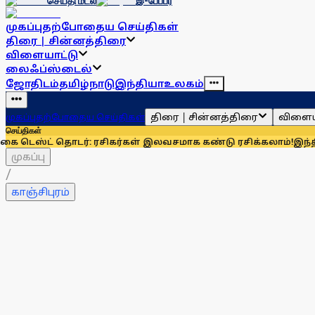
செய்தி மடல்
இ-பேப்பர்
முகப்பு
தற்போதைய செய்திகள்
திரை | சின்னத்திரை
விளையாட்டு
லைஃப்ஸ்டைல்
ஜோதிடம்
தமிழ்நாடு
இந்தியா
உலகம்
திரை | சின்னத்திரை
விளைய
முகப்பு
தற்போதைய செய்திகள்
செய்திகள்
தொடர்: ரசிகர்கள் இலவசமாக கண்டு ரசிக்கலாம்!
இந்தியாவுக்கு 6
முகப்பு
/
காஞ்சிபுரம்