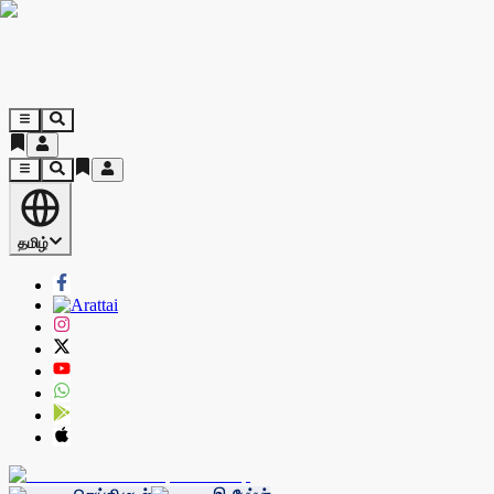
தமிழ்