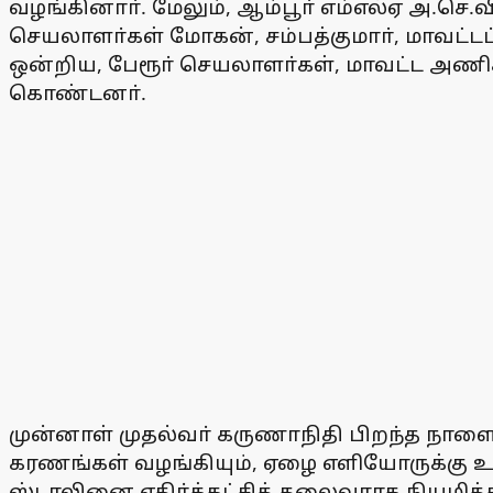
வழங்கினாா். மேலும், ஆம்பூா் எம்எல்ஏ அ.ச
செயலாளா்கள் மோகன், சம்பத்குமாா், மாவட்ட
ஒன்றிய, பேரூா் செயலாளா்கள், மாவட்ட அணிக
கொண்டனா்.
முன்­னாள் முத­ல்வா் கருணாநிதி பிறந்த நாளை மு
க­ர­ணங்­கள் வழங்­கி­யும், ஏழை எளி­யோ­ருக்க
ஸ்டாலினை எதிா்­க்கட்சித் தலை­வ­ராக நிய­மித