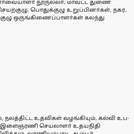
 பாா்வையாளா் நூருல்லா, மாவட்ட துணை
ற்குழு, பொதுக்குழு உறுப்பினா்கள், நகர,
்குழு ஒருங்கிணைப்பாளா்கள் கலந்து
நலத்­திட்ட உத­வி­கள் வழங்­கி­யும், கல்வி உப­
ுக இளை­ஞ­ரணி செய­லா­ளா் உத­ய­நிதி
வித்தும், வாணியம்பாடி, ஆம்பூா்,