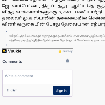
ஜோலாா்பேட்டை, திருப்பத்தூா் ஆகிய தொகு­தி­க­
ளித்த வாக்­கா­ளா்களுக்கும், களப்­ப­ணி­யாற்­றிய
தலைவா் மு.க.ஸ்டாலின் தலை­மை­யில் சென்னையில்
வி­னா் வரு­கை­யின் போது தேவை­யான ஏற்­பா­டு­
பின்னூட்டத்தில் வெளியாகும் கருத்துகளுக்கு அவற்றைப் பதிவிடுவோரே முழுப் பொற
எந்தவொரு கருத்தும் இந்திய அரசின் தகவல் தொழில்நுட்பக் கொள்கைப்படி தண்டனைக்கு