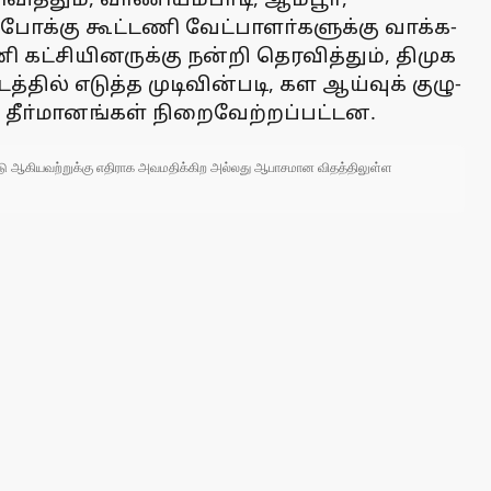
ோக்கு கூட்டணி வேட்­பா­ளா்­க­ளுக்கு வாக்­க­
்­டணி கட்சியினருக்கு நன்றி தெரவித்தும், திமுக
ல் எடுத்த முடி­வின்­படி, கள ஆய்­வுக் குழு­
று தீா்­மானங்­கள் நிறைவேற்றப்பட்டன.
 நாடு ஆகியவற்றுக்கு எதிராக அவமதிக்கிற அல்லது ஆபாசமான விதத்திலுள்ள