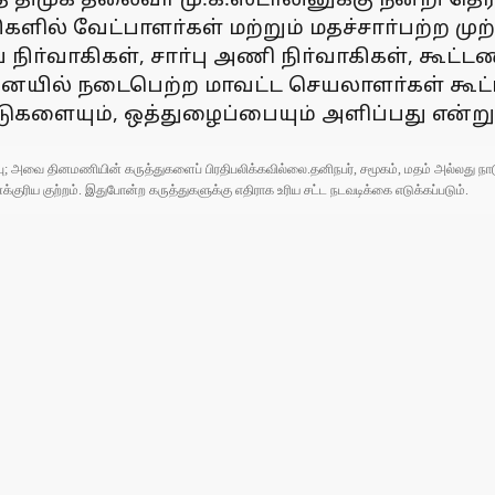
ளில் வேட்பாளா்கள் மற்றும் மதச்சாா்பற்ற முற்ப
 நிா்­வா­கி­கள், சாா்பு அணி நிா்­வா­கி­கள், கூட
 நடை­பெற்ற மாவட்ட செய­லா­ளா்கள் கூட்­டத்­தி
க­ளை­யும், ஒத்­து­ழைப்­பை­யும் அளிப்­பது என்­
ுப்பு; அவை தினமணியின் கருத்துகளைப் பிரதிபலிக்கவில்லை.தனிநபர், சமூகம், மதம் அல்லது
ரிய குற்றம். இதுபோன்ற கருத்துகளுக்கு எதிராக உரிய சட்ட நடவடிக்கை எடுக்கப்படும்.