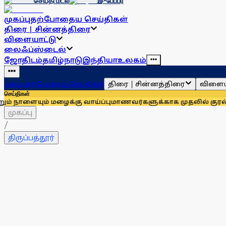
செய்தி மடல்
இ-பேப்பர்
முகப்பு
தற்போதைய செய்திகள்
திரை | சின்னத்திரை
விளையாட்டு
லைஃப்ஸ்டைல்
ஜோதிடம்
தமிழ்நாடு
இந்தியா
உலகம்
திரை | சின்னத்திரை
விளைய
முகப்பு
தற்போதைய செய்திகள்
செய்திகள்
ும் மழைக்கு வாய்ப்பு
மாணவர்களுக்காக முதலில் குரல் கொடுத்தவ
முகப்பு
/
திருப்பத்தூர்