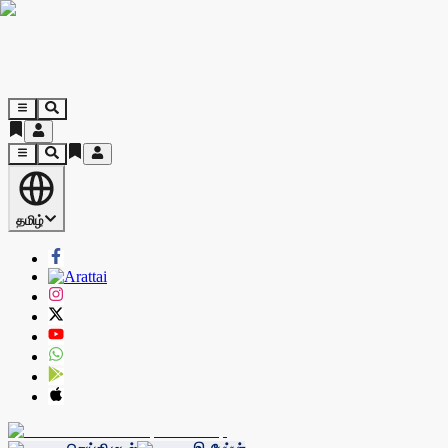
தமிழ்