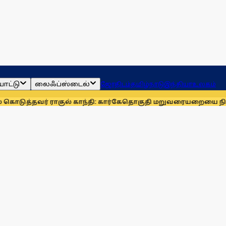
ாட்டு
லைஃப்ஸ்டைல்
ஜோதிடம்
தமிழ்நாடு
இந்தியா
உலகம்
ர் ராகுல் காந்தி: கார்கே
தொகுதி மறுவரையறையை நிராகரிக்க க