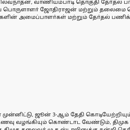
ெ.வில்வநாதன், வாணியம்பாடி தொகுதி தோ்தல்
ப் பொருளாளா் ஜோதிராஜன் மற்றும் தலைமை செய
ளின் அமைப்பாளா்கள் மற்றும் தோ்தல் பணிக
ன்­னிட்டு, ஜூன் 3-ஆம் தேதி கொடி­யேற்­றி­யும், 
ு உணவு வழங்­கி­யும் கொண்­டாட வேண்­டும், திம
்த திமுக தலைவா் மு.க.ஸ்டாலினுக்கு நன்றி தெரி