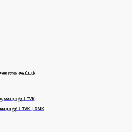
னைக் கூட்டம்
ருண்ராஜ் | TVK
ராஜ்! | TVK | DMK