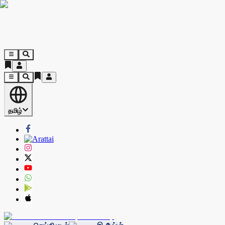
தமிழ்