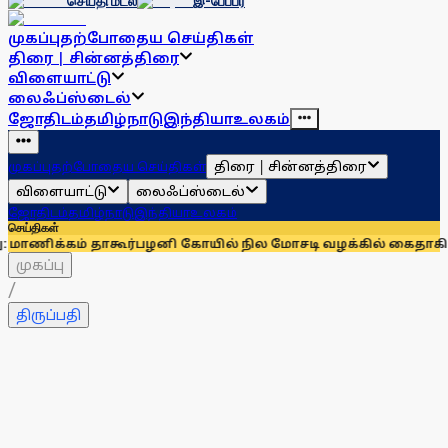
செய்தி மடல்
இ-பேப்பர்
முகப்பு
தற்போதைய செய்திகள்
திரை | சின்னத்திரை
விளையாட்டு
லைஃப்ஸ்டைல்
ஜோதிடம்
தமிழ்நாடு
இந்தியா
உலகம்
திரை | சின்னத்திரை
முகப்பு
தற்போதைய செய்திகள்
விளையாட்டு
லைஃப்ஸ்டைல்
ஜோதிடம்
தமிழ்நாடு
இந்தியா
உலகம்
செய்திகள்
் தாகூர்
பழனி கோயில் நில மோசடி வழக்கில் கைதாகி சிறையில் இர
முகப்பு
/
திருப்பதி