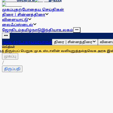
செய்தி மடல்
இ-பேப்பர்
முகப்பு
தற்போதைய செய்திகள்
திரை | சின்னத்திரை
விளையாட்டு
லைஃப்ஸ்டைல்
ஜோதிடம்
தமிழ்நாடு
இந்தியா
உலகம்
திரை | சின்னத்திரை
விளைய
முகப்பு
தற்போதைய செய்திகள்
செய்திகள்
் பெறுக: மு.க. ஸ்டாலின் வலியுறுத்தல்
தவெக அரசு இன்று நடத்தும் 
முகப்பு
/
திருப்பதி