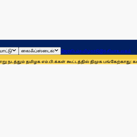
ாட்டு
லைஃப்ஸ்டைல்
ஜோதிடம்
தமிழ்நாடு
இந்தியா
உலகம்
தமிழக எம்.பி.க்கள் கூட்டத்தில் திமுக பங்கேற்காது: கனிமொழி
தி