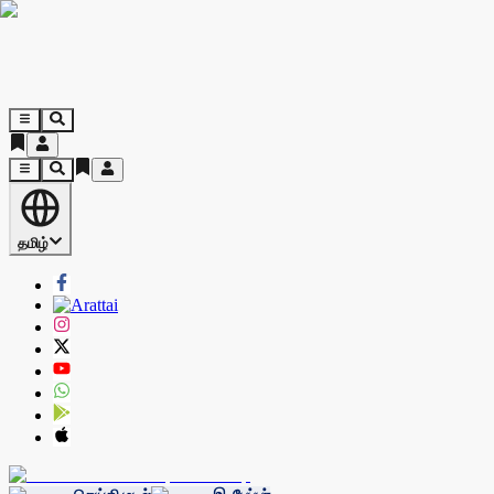
தமிழ்