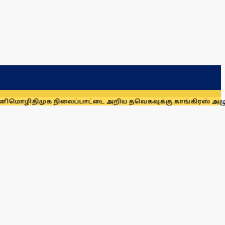
முக நிலைப்பாட்டை அறிய தவெகவுக்கு காங்கிரஸ் அழுத்தம்: அன