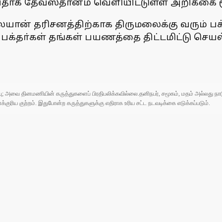
ருவதாக தேவஸ்தானம் வெளியிட்டுள்ள அறிக்கை 
ான் தரிசனத்திற்காக திருமலைக்கு வரும் பக்தா
வே பக்தா்கள் தங்கள் பயணத்தை திட்டமிட்டு ச
ுப்பு; அவை தினமணியின் கருத்துகளைப் பிரதிபலிக்கவில்லை.தனிநபர், சமூகம், மதம் அல்லது
ரிய குற்றம். இதுபோன்ற கருத்துகளுக்கு எதிராக உரிய சட்ட நடவடிக்கை எடுக்கப்படும்.