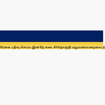
திவு செய்ய இன்றே கடைசி!
தொகுதி மறுவரையறையை நிராகரிக்க க