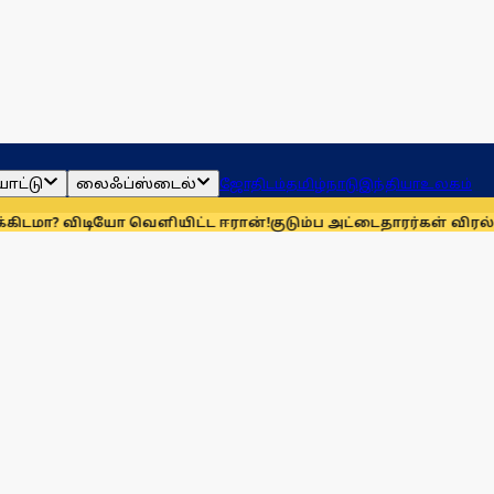
ாட்டு
லைஃப்ஸ்டைல்
ஜோதிடம்
தமிழ்நாடு
இந்தியா
உலகம்
டியோ வெளியிட்ட ஈரான்!
குடும்ப அட்டைதாரர்கள் விரல்ரேகை ப