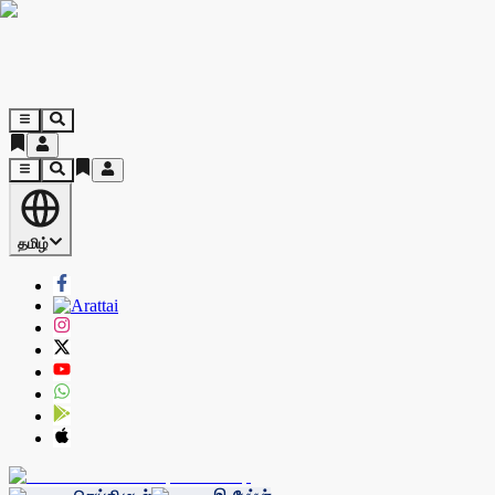
தமிழ்