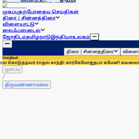
செய்தி மடல்
இ-பேப்பர்
முகப்பு
தற்போதைய செய்திகள்
திரை | சின்னத்திரை
விளையாட்டு
லைஃப்ஸ்டைல்
ஜோதிடம்
தமிழ்நாடு
இந்தியா
உலகம்
திரை | சின்னத்திரை
விளைய
முகப்பு
தற்போதைய செய்திகள்
செய்திகள்
தவர் ராகுல் காந்தி: கார்கே
மோஜ்தபா கமேனி கவலைக்கிடமா? வி
முகப்பு
/
திருவண்ணாமலை