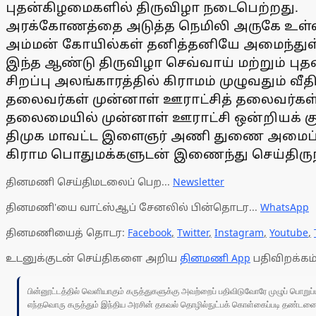
புதன்கிழமைகளில் திருவிழா நடைபெற்றது.
அரக்கோணத்தை அடுத்த நெமிலி அருகே உள்ள 
அம்மன் கோயில்கள் தனித்தனியே அமைந்துள்
இந்த ஆண்டு திருவிழா செவ்வாய் மற்றும் பு
சிறப்பு அலங்காரத்தில் கிராமம் முழுவதும் 
தலைவர்கள் முன்னாள் ஊராட்சித் தலைவர்கள் எஸ
தலைமையில் முன்னாள் ஊராட்சி ஒன்றியக் குழு 
திமுக மாவட்ட இளைஞர் அணி துணை அமைப்ப
கிராம பொதுமக்களுடன் இணைந்து செய்திருந
தினமணி செய்திமடலைப் பெற...
Newsletter
தினமணி'யை வாட்ஸ்ஆப் சேனலில் பின்தொடர...
WhatsApp
தினமணியைத் தொடர:
Facebook
,
Twitter
,
Instagram
,
Youtube
,
உடனுக்குடன் செய்திகளை அறிய
தினமணி App
பதிவிறக்கம்
பின்னூட்டத்தில் வெளியாகும் கருத்துகளுக்கு அவற்றைப் பதிவிடுவோரே முழுப் பொற
எந்தவொரு கருத்தும் இந்திய அரசின் தகவல் தொழில்நுட்பக் கொள்கைப்படி தண்டனைக்கு