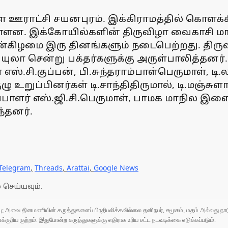
ஊராட்சி சயனபுரம். இக்கிராமத்தில் கொளக்
ளன. இக்கோயில்களின் திருவிழா வைகாசி மாத
தன்கிழமை இரு தினங்களும் நடைபெற்றது. திரு
வீதியுலா சென்று பக்தர்களுக்கு அருள்பாலித்த
்.சி.குப்பன், பி.சுந்தராம்பாள்பெருமாள், டி.
உறுப்பினர்கள் டி.சாந்திதிருமால், டி.மஞ்சு
ாளர் எஸ்.ஜி.சி.பெருமாள், பாமக மாநில இ
்தனர்.
Telegram
,
Threads
,
Arattai
,
Google News
 செய்யவும்.
ுப்பு; அவை தினமணியின் கருத்துகளைப் பிரதிபலிக்கவில்லை.தனிநபர், சமூகம், மதம் அல்லது
ரிய குற்றம். இதுபோன்ற கருத்துகளுக்கு எதிராக உரிய சட்ட நடவடிக்கை எடுக்கப்படும்.