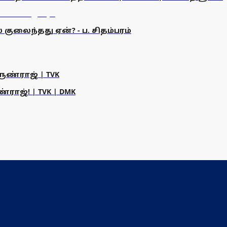
குலைந்தது ஏன்? - ப. சிதம்பரம்
ருண்ராஜ் | TVK
ராஜ்! | TVK | DMK