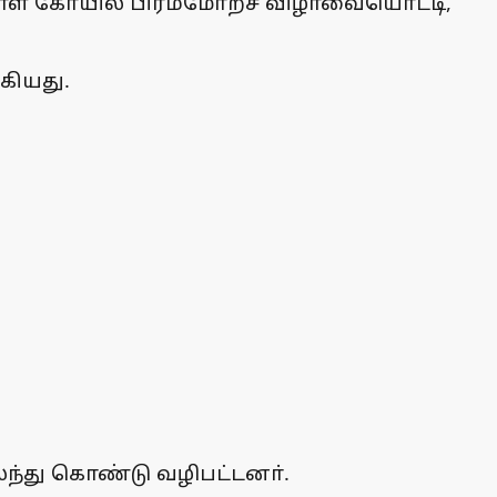
மாள் கோயில் பிரம்மோற்ச விழாவையொட்டி,
கியது.
லந்து கொண்டு வழிபட்டனா்.