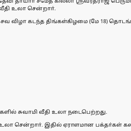
தேவி தாயாா் சமேத கில்லா ஸ்ரீவரதராஜ பெரு
வீதி உலா சென்றாா்.
சவ விழா கடந்த திங்கள்கிழமை (மே 18) தொடங்
ளில் சுவாமி வீதி உலா நடைபெற்றது.
 உலா சென்றாா். இதில் ஏராளமான பக்தா்கள் க