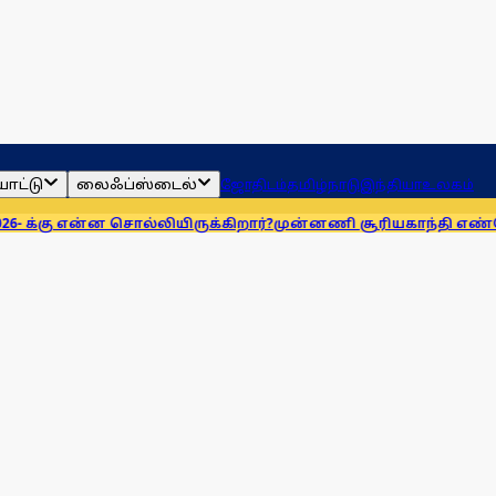
ாட்டு
லைஃப்ஸ்டைல்
ஜோதிடம்
தமிழ்நாடு
இந்தியா
உலகம்
ன சொல்லியிருக்கிறார்?
முன்னணி சூரியகாந்தி எண்ணெய் நிறுவன