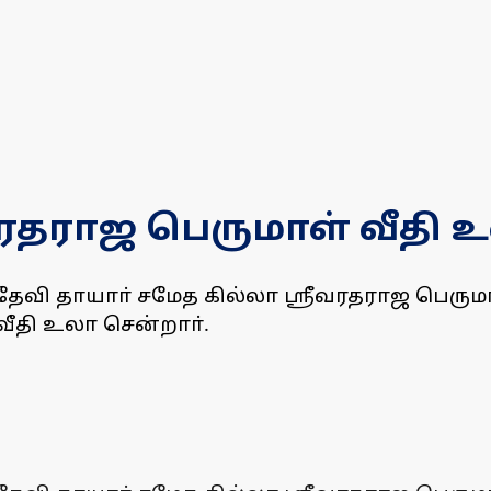
ீவரதராஜ பெருமாள் வீதி 
தேவி தாயாா் சமேத கில்லா ஸ்ரீவரதராஜ பெரு
வீதி உலா சென்றாா்.