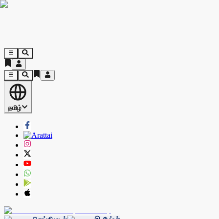
தமிழ்