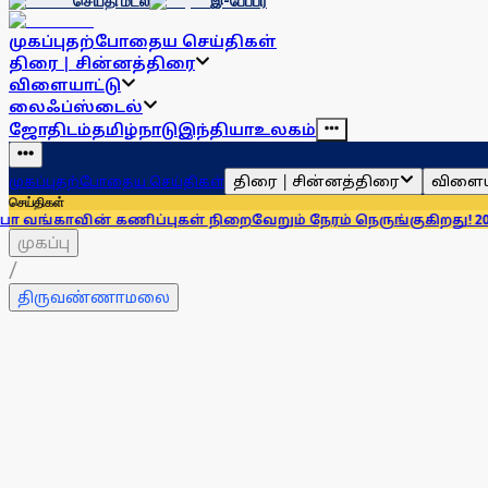
செய்தி மடல்
இ-பேப்பர்
முகப்பு
தற்போதைய செய்திகள்
திரை | சின்னத்திரை
விளையாட்டு
லைஃப்ஸ்டைல்
ஜோதிடம்
தமிழ்நாடு
இந்தியா
உலகம்
திரை | சின்னத்திரை
விளைய
முகப்பு
தற்போதைய செய்திகள்
செய்திகள்
் கணிப்புகள் நிறைவேறும் நேரம் நெருங்குகிறது! 2026- க்கு என்
முகப்பு
/
திருவண்ணாமலை