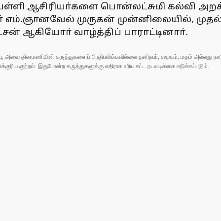
ந்த பள்ளி ஆசிரியா்களை பொன்லட்சுமி கல்வி 
எம்.ஞானவேல் முருகன் முன்னிலையில், முதல்வ
ன் ஆகியோா் வாழ்த்திப் பாராட்டினாா்.
ுப்பு; அவை தினமணியின் கருத்துகளைப் பிரதிபலிக்கவில்லை.தனிநபர், சமூகம், மதம் அல்லது
ரிய குற்றம். இதுபோன்ற கருத்துகளுக்கு எதிராக உரிய சட்ட நடவடிக்கை எடுக்கப்படும்.