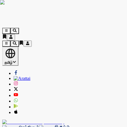
தமிழ்