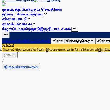
செய்தி மடல்
இ-பேப்பர்
முகப்பு
தற்போதைய செய்திகள்
திரை | சின்னத்திரை
விளையாட்டு
லைஃப்ஸ்டைல்
ஜோதிடம்
தமிழ்நாடு
இந்தியா
உலகம்
திரை | சின்னத்திரை
விளைய
முகப்பு
தற்போதைய செய்திகள்
செய்திகள்
ொடர்: ரசிகர்கள் இலவசமாக கண்டு ரசிக்கலாம்!
இந்தியாவுக்கு 67
முகப்பு
/
திருவண்ணாமலை