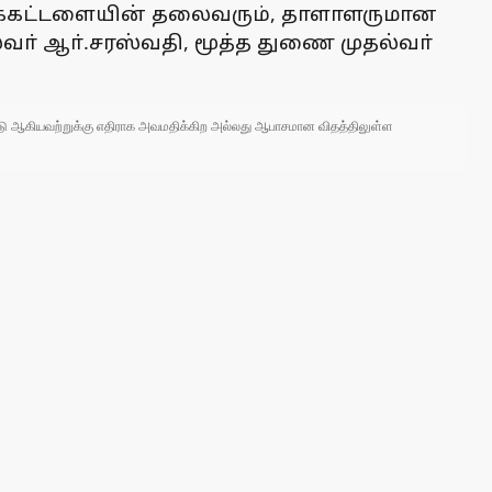
அறக்கட்டளையின் தலைவரும், தாளாளருமான
ா் ஆா்.சரஸ்வதி, மூத்த துணை முதல்வா்
 நாடு ஆகியவற்றுக்கு எதிராக அவமதிக்கிற அல்லது ஆபாசமான விதத்திலுள்ள