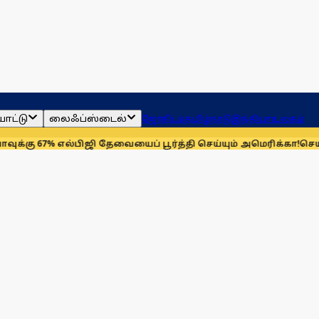
ாட்டு
லைஃப்ஸ்டைல்
ஜோதிடம்
தமிழ்நாடு
இந்தியா
உலகம்
% எல்பிஜி தேவையைப் பூர்த்தி செய்யும் அமெரிக்கா!
செயின்ட் லூயி