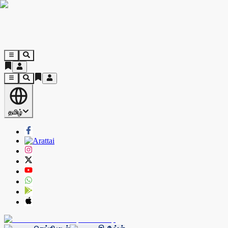
தமிழ்