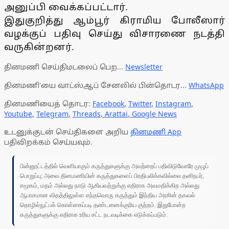
அனுப்பி வைக்கப்பட்டார்.
இதுகுறித்து ஆம்பூர் கிராமிய போலீஸார்
வழக்குப் பதிவு செய்து விசாரணை நடத்தி
வருகின்றனர்.
தினமணி செய்திமடலைப் பெற...
Newsletter
தினமணி'யை வாட்ஸ்ஆப் சேனலில் பின்தொடர...
WhatsApp
தினமணியைத் தொடர:
Facebook
,
Twitter
,
Instagram
,
Youtube
,
Telegram
,
Threads
,
Arattai
,
Google News
உடனுக்குடன் செய்திகளை அறிய
தினமணி App
பதிவிறக்கம் செய்யவும்.
பின்னூட்டத்தில் வெளியாகும் கருத்துகளுக்கு அவற்றைப் பதிவிடுவோரே முழுப்
பொறுப்பு; அவை தினமணியின் கருத்துகளைப் பிரதிபலிக்கவில்லை.தனிநபர்,
சமூகம், மதம் அல்லது நாடு ஆகியவற்றுக்கு எதிராக அவமதிக்கிற அல்லது
ஆபாசமான விதத்திலுள்ள எந்தவொரு கருத்தும் இந்திய அரசின் தகவல்
தொழில்நுட்பக் கொள்கைப்படி தண்டனைக்குரிய குற்றம். இதுபோன்ற
கருத்துகளுக்கு எதிராக உரிய சட்ட நடவடிக்கை எடுக்கப்படும்.