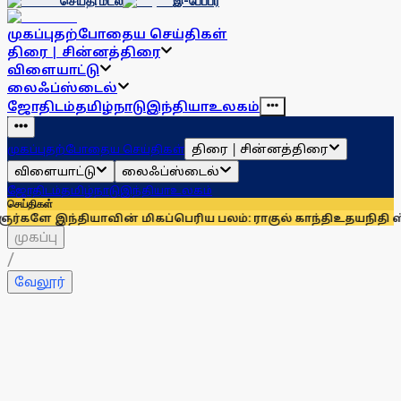
செய்தி மடல்
இ-பேப்பர்
முகப்பு
தற்போதைய செய்திகள்
திரை | சின்னத்திரை
விளையாட்டு
லைஃப்ஸ்டைல்
ஜோதிடம்
தமிழ்நாடு
இந்தியா
உலகம்
திரை | சின்னத்திரை
முகப்பு
தற்போதைய செய்திகள்
விளையாட்டு
லைஃப்ஸ்டைல்
ஜோதிடம்
தமிழ்நாடு
இந்தியா
உலகம்
செய்திகள்
யாவின் மிகப்பெரிய பலம்: ராகுல் காந்தி
உதயநிதி ஸ்டாலினைச் 
முகப்பு
/
வேலூர்