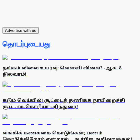
Advertise with us
தொடர்புடையது
தங்கம் விலை உயர்வு: வெள்ளி விலை? -ஆக. 8
நிலவரம்!
கடும் வெய்யில்! சூட்டைத் தணிக்க நாயிறைச்சி
சூப்... வடகொரியா பரிந்துரை!
வங்கிக் கணக்கை கொடுங்கள்; பணம்
கொடுக்கிறோம் என்றால்... ஆர்பிஐ அறிவுறுத்தல்!