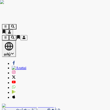
தமிழ்