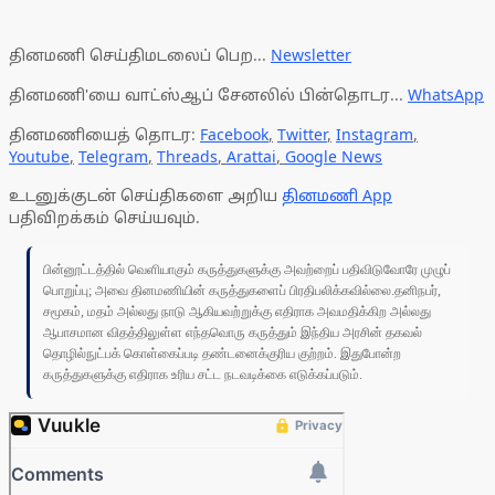
தினமணி செய்திமடலைப் பெற...
Newsletter
தினமணி'யை வாட்ஸ்ஆப் சேனலில் பின்தொடர...
WhatsApp
தினமணியைத் தொடர:
Facebook
,
Twitter
,
Instagram
,
Youtube
,
Telegram
,
Threads
,
Arattai
,
Google News
உடனுக்குடன் செய்திகளை அறிய
தினமணி App
பதிவிறக்கம் செய்யவும்.
பின்னூட்டத்தில் வெளியாகும் கருத்துகளுக்கு அவற்றைப் பதிவிடுவோரே முழுப்
பொறுப்பு; அவை தினமணியின் கருத்துகளைப் பிரதிபலிக்கவில்லை.தனிநபர்,
சமூகம், மதம் அல்லது நாடு ஆகியவற்றுக்கு எதிராக அவமதிக்கிற அல்லது
ஆபாசமான விதத்திலுள்ள எந்தவொரு கருத்தும் இந்திய அரசின் தகவல்
தொழில்நுட்பக் கொள்கைப்படி தண்டனைக்குரிய குற்றம். இதுபோன்ற
கருத்துகளுக்கு எதிராக உரிய சட்ட நடவடிக்கை எடுக்கப்படும்.