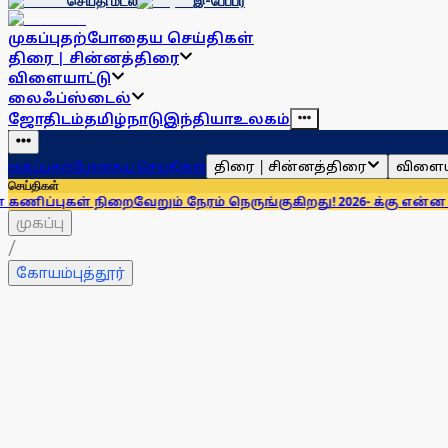
செய்தி மடல்
இ-பேப்பர்
முகப்பு
தற்போதைய செய்திகள்
திரை | சின்னத்திரை
விளையாட்டு
லைஃப்ஸ்டைல்
ஜோதிடம்
தமிழ்நாடு
இந்தியா
உலகம்
திரை | சின்னத்திரை
விளைய
முகப்பு
தற்போதைய செய்திகள்
செய்திகள்
றைவேறும் நேரம் நெருங்குகிறது! 2026- க்கு என்ன சொல்லியிருக்க
முகப்பு
/
கோயம்புத்தூர்