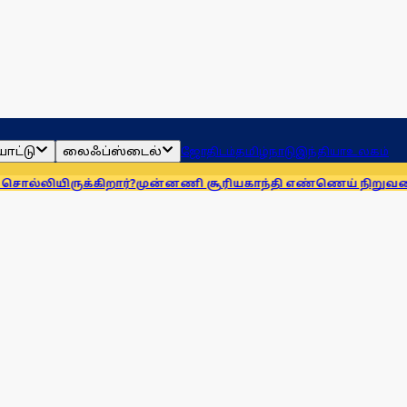
ாட்டு
லைஃப்ஸ்டைல்
ஜோதிடம்
தமிழ்நாடு
இந்தியா
உலகம்
ிறார்?
முன்னணி சூரியகாந்தி எண்ணெய் நிறுவனத்துக்கு அபராத