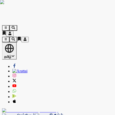
தமிழ்