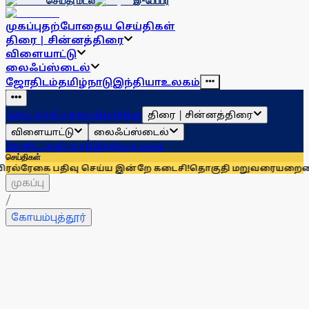
செய்தி மடல்
இ-பேப்பர்
முகப்பு
தற்போதைய செய்திகள்
திரை | சின்னத்திரை
விளையாட்டு
லைஃப்ஸ்டைல்
ஜோதிடம்
தமிழ்நாடு
இந்தியா
உலகம்
திரை | சின்னத்திரை
முகப்பு
தற்போதைய செய்திகள்
விளையாட்டு
லைஃப்ஸ்டைல்
ஜோதிடம்
தமிழ்நாடு
இந்தியா
உலகம்
செய்திகள்
 பதிவு செய்ய இன்றே கடைசி!
தொகுதி மறுவரையறையை நிராகரிக்க
முகப்பு
/
கோயம்புத்தூர்