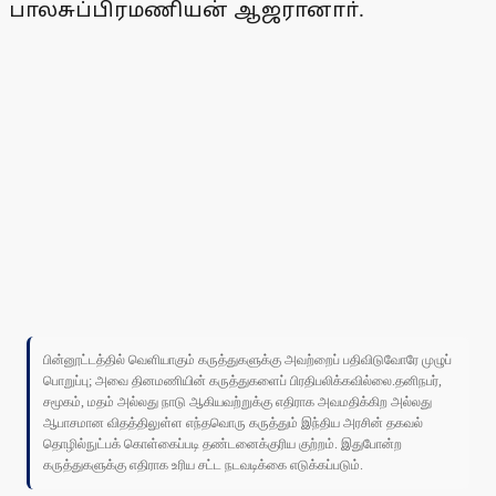
பாலசுப்பிரமணியன் ஆஜரானாா்.
பின்னூட்டத்தில் வெளியாகும் கருத்துகளுக்கு அவற்றைப் பதிவிடுவோரே முழுப்
பொறுப்பு; அவை தினமணியின் கருத்துகளைப் பிரதிபலிக்கவில்லை.தனிநபர்,
சமூகம், மதம் அல்லது நாடு ஆகியவற்றுக்கு எதிராக அவமதிக்கிற அல்லது
ஆபாசமான விதத்திலுள்ள எந்தவொரு கருத்தும் இந்திய அரசின் தகவல்
தொழில்நுட்பக் கொள்கைப்படி தண்டனைக்குரிய குற்றம். இதுபோன்ற
கருத்துகளுக்கு எதிராக உரிய சட்ட நடவடிக்கை எடுக்கப்படும்.