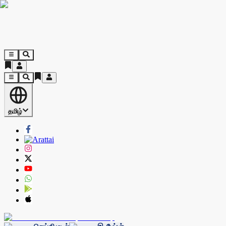
தமிழ்