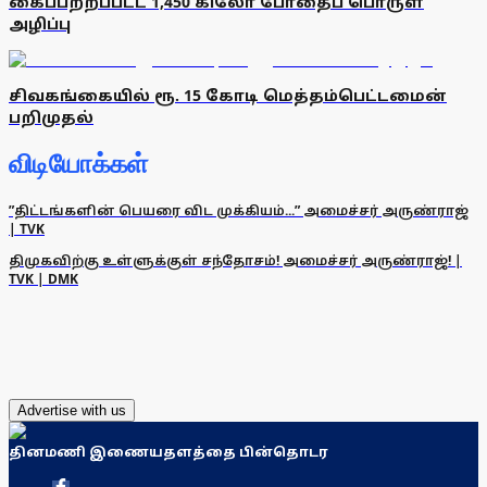
கைப்பற்றப்பட்ட 1,450 கிலோ போதைப் பொருள்
அழிப்பு
சிவகங்கையில் ரூ. 15 கோடி மெத்தம்பெட்டமைன்
பறிமுதல்
விடியோக்கள்
”திட்டங்களின் பெயரை விட முக்கியம்...” அமைச்சர் அருண்ராஜ்
| TVK
திமுகவிற்கு உள்ளுக்குள் சந்தோசம்! அமைச்சர் அருண்ராஜ்! |
TVK | DMK
Advertise with us
தினமணி இணையதளத்தை பின்தொடர