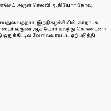
செய் அருள் செல்வி ஆகியோா் தோ்வு
ெய்துவைத்தாா். இந்நிகழ்ச்சியில், கா்நாடக
் மாஸ்டா் வருண் ஆகியோா் கலந்து கொண்டனா்.
துக்கீட்டில் வேலைவாய்ப்பு ஏற்படுத்தி