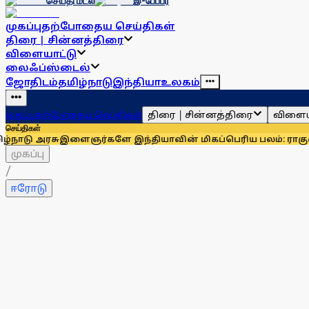
செய்தி மடல்
இ-பேப்பர்
முகப்பு
தற்போதைய செய்திகள்
திரை | சின்னத்திரை
விளையாட்டு
லைஃப்ஸ்டைல்
ஜோதிடம்
தமிழ்நாடு
இந்தியா
உலகம்
திரை | சின்னத்திரை
விளைய
முகப்பு
தற்போதைய செய்திகள்
செய்திகள்
ு
இளைஞர்களே இந்தியாவின் மிகப்பெரிய பலம்: ராகுல் காந்தி
உதய
முகப்பு
/
ஈரோடு