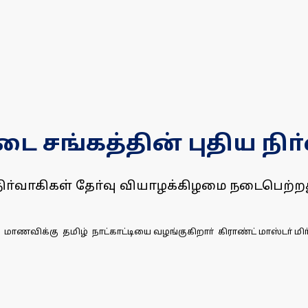
சங்கத்தின் புதிய நிா்
ிா்வாகிகள் தோ்வு வியாழக்கிழமை நடைபெற்றத
்கு தமிழ் நாட்காட்டியை வழங்குகிறாா் கிராண்ட் மாஸ்டா் மிா் ந