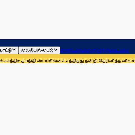
ாட்டு
லைஃப்ஸ்டைல்
ஜோதிடம்
தமிழ்நாடு
இந்தியா
உலகம்
நிதி ஸ்டாலினைச் சந்தித்து நன்றி தெரிவித்த விவசாயிகள்!
நாங்