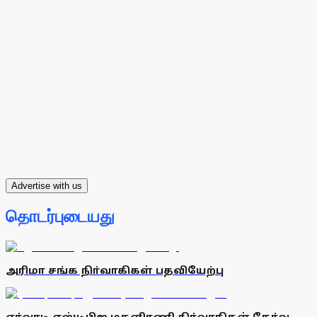
Advertise with us
தொடர்புடையது
அரிமா சங்க நிா்வாகிகள் பதவியேற்பு
ஏா்வாடி எஸ்டிபிஐ மகளிரணி நிா்வாகிகள் தோ்வு