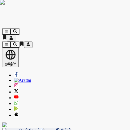
தமிழ்