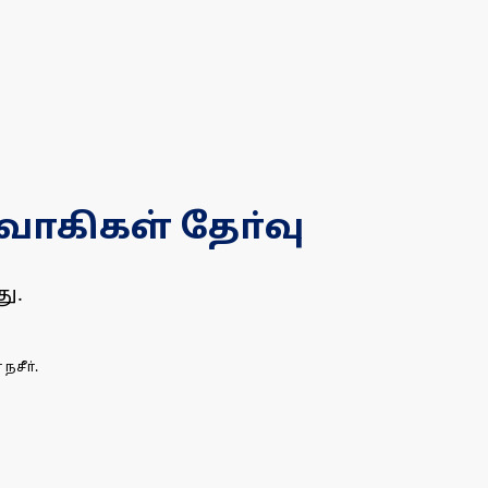
வாகிகள் தோ்வு
ு.
சீா்.