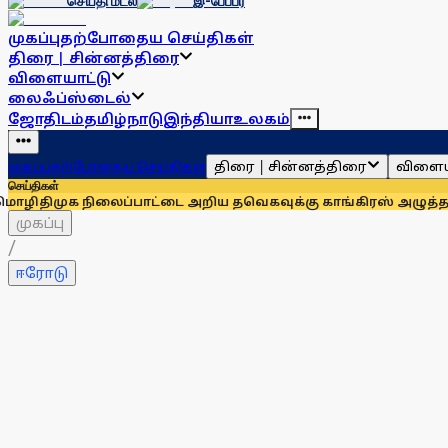
செய்தி மடல்
இ-பேப்பர்
முகப்பு
தற்போதைய செய்திகள்
திரை | சின்னத்திரை
விளையாட்டு
லைஃப்ஸ்டைல்
ஜோதிடம்
தமிழ்நாடு
இந்தியா
உலகம்
திரை | சின்னத்திரை
விளைய
முகப்பு
தற்போதைய செய்திகள்
செய்திகள்
நிலைப்பாட்டை அறிய தவெகவுக்கு காங்கிரஸ் அழுத்தம்: அன்புமண
முகப்பு
/
ஈரோடு