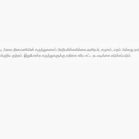
ுப்பு; அவை தினமணியின் கருத்துகளைப் பிரதிபலிக்கவில்லை.தனிநபர், சமூகம், மதம் அல்லது
ரிய குற்றம். இதுபோன்ற கருத்துகளுக்கு எதிராக உரிய சட்ட நடவடிக்கை எடுக்கப்படும்.