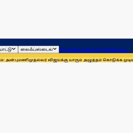
ாட்டு
லைஃப்ஸ்டைல்
ஜோதிடம்
தமிழ்நாடு
இந்தியா
உலகம்
ி
முதல்வர் விஜய்க்கு யாரும் அழுத்தம் கொடுக்க முடியாது: மாணிக்