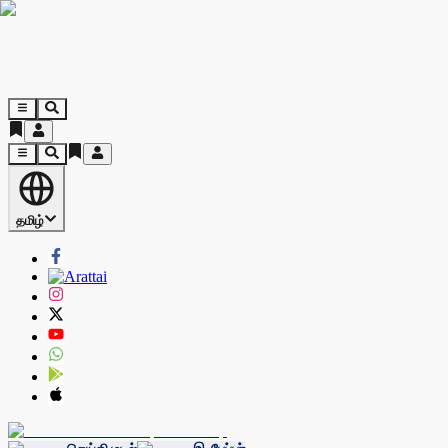
தமிழ்