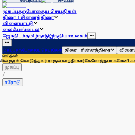
செய்தி மடல்
இ-பேப்பர்
முகப்பு
தற்போதைய செய்திகள்
திரை | சின்னத்திரை
விளையாட்டு
லைஃப்ஸ்டைல்
ஜோதிடம்
தமிழ்நாடு
இந்தியா
உலகம்
திரை | சின்னத்திரை
விளைய
முகப்பு
தற்போதைய செய்திகள்
செய்திகள்
ொடுத்தவர் ராகுல் காந்தி: கார்கே
மோஜ்தபா கமேனி கவலைக்கிடம
முகப்பு
/
ஈரோடு