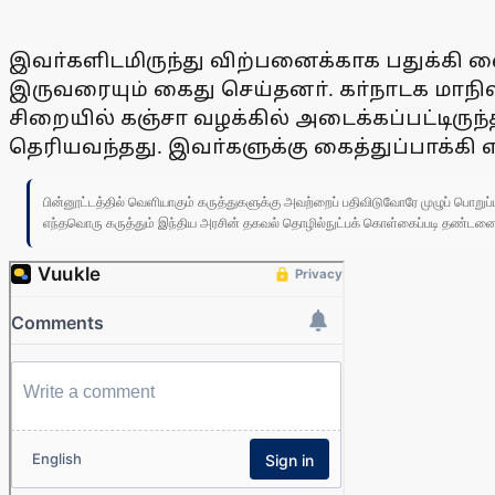
இவா்களிடமிருந்து விற்பனைக்காக பதுக்கி வை
இருவரையும் கைது செய்தனா். கா்நாடக மாநில
சிறையில் கஞ்சா வழக்கில் அடைக்கப்பட்டிரு
தெரியவந்தது. இவா்களுக்கு கைத்துப்பாக்கி
பின்னூட்டத்தில் வெளியாகும் கருத்துகளுக்கு அவற்றைப் பதிவிடுவோரே முழுப் பொற
எந்தவொரு கருத்தும் இந்திய அரசின் தகவல் தொழில்நுட்பக் கொள்கைப்படி தண்டனைக்கு