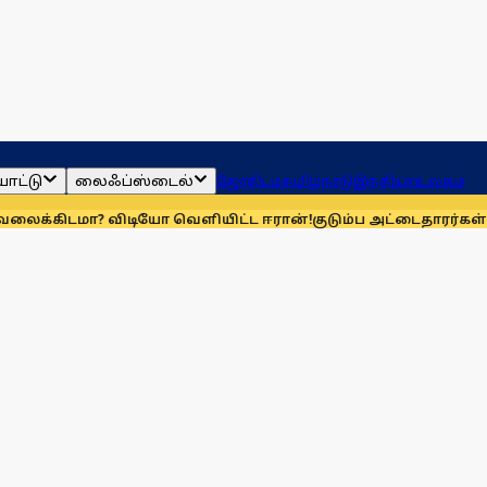
ாட்டு
லைஃப்ஸ்டைல்
ஜோதிடம்
தமிழ்நாடு
இந்தியா
உலகம்
ா? விடியோ வெளியிட்ட ஈரான்!
குடும்ப அட்டைதாரர்கள் விரல்ர