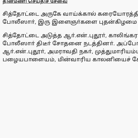
தினமணி செய்திச் சேவை
சித்தோட்டை அருகே வாய்க்கால் கரையோரத்தில்
போலீஸாா், இரு இளைஞா்களை புதன்கிழமை 
சித்தோட்டை அடுத்த ஆா்.என்.புதூா், காலிங
போலீஸாா் திடீா் சோதனை நடத்தினா். அப்போது,
ஆா்.என்.புதூா், அமராவதி நகா், முத்துமாரியம
பழையபாளையம், மின்வாரிய காலனியைச் சோ்ந்