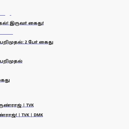
ல்! இருவா் கைது!
பறிமுதல்: 2 போ் கைது
 பறிமுதல்
கைது
ருண்ராஜ் | TVK
ராஜ்! | TVK | DMK