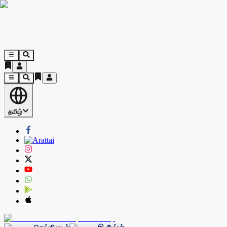
தமிழ்