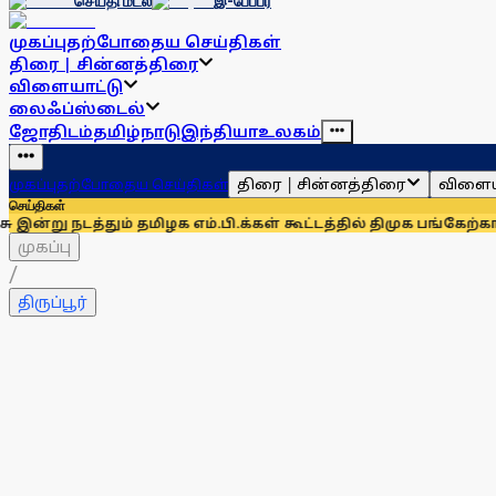
செய்தி மடல்
இ-பேப்பர்
முகப்பு
தற்போதைய செய்திகள்
திரை | சின்னத்திரை
விளையாட்டு
லைஃப்ஸ்டைல்
ஜோதிடம்
தமிழ்நாடு
இந்தியா
உலகம்
திரை | சின்னத்திரை
விளைய
முகப்பு
தற்போதைய செய்திகள்
செய்திகள்
்தும் தமிழக எம்.பி.க்கள் கூட்டத்தில் திமுக பங்கேற்காது: கனி
முகப்பு
/
திருப்பூர்