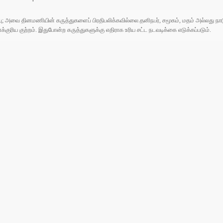
ுப்பு; அவை தினமணியின் கருத்துகளைப் பிரதிபலிக்கவில்லை.தனிநபர், சமூகம், மதம் அல்லது
ரிய குற்றம். இதுபோன்ற கருத்துகளுக்கு எதிராக உரிய சட்ட நடவடிக்கை எடுக்கப்படும்.