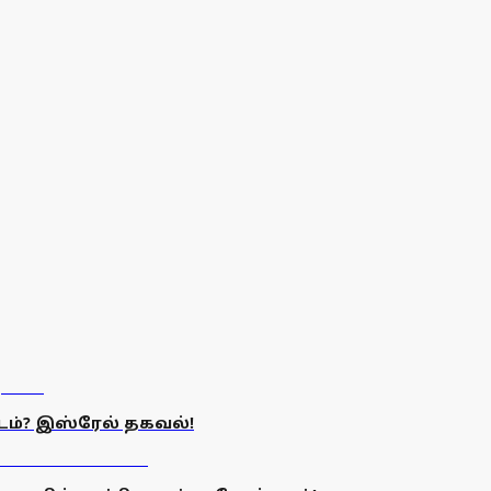
்? இஸ்ரேல் தகவல்!