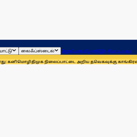
ாட்டு
லைஃப்ஸ்டைல்
ஜோதிடம்
தமிழ்நாடு
இந்தியா
உலகம்
மொழி
திமுக நிலைப்பாட்டை அறிய தவெகவுக்கு காங்கிரஸ் அழுத்த