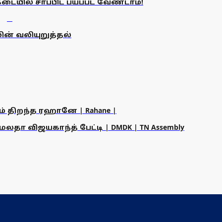
கடையில் சாப்பிட பயப்பட வேண்டாம்!
லின் வலியுறுத்தல்
ம் திறந்த ரஹானே | Rahane |
தா விஜயகாந்த் பேட்டி | DMDK | TN Assembly