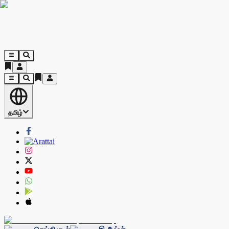
தமிழ்