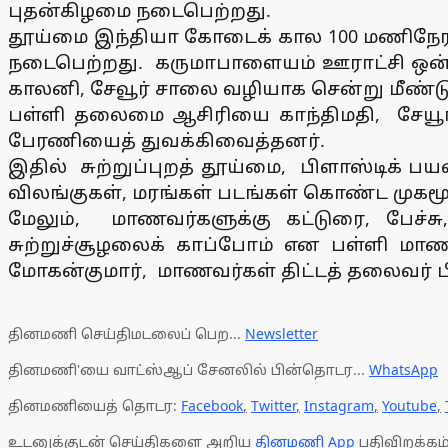
புதன்கிழமை நடைபெற்றது.
தூய்மை இந்தியா கோடைக் கால 100 மணிநேரம
நடைபெற்றது. கருமாபாளையம் ஊராட்சி ஒன்றிய
காலனி, சேவூர் சாலை வழியாக சென்று மீண்டு
பள்ளி தலைமை ஆசிரியை காந்திமதி, சேயூர்
பேரணியைத் துவக்கிவைத்தனர்.
இதில் சுற்றுப்புறத் தூய்மை, பிளாஸ்டிக் ப
விலங்குகள், மரங்கள் படங்கள் கொண்ட முக
மேலும், மாணவர்களுக்கு கட்டுரை, பேச்சு
சுற்றுச்சூழலைக் காப்போம் என பள்ளி மா
மோகன்குமார், மாணவர்கள் திட்டத் தலைவர் 
தினமணி செய்திமடலைப் பெற...
Newsletter
தினமணி'யை வாட்ஸ்ஆப் சேனலில் பின்தொடர...
WhatsApp
தினமணியைத் தொடர:
Facebook
,
Twitter
,
Instagram
,
Youtube
,
உடனுக்குடன் செய்திகளை அறிய
தினமணி App
பதிவிறக்கம்