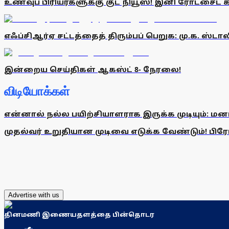
உணவுப் பிரியர்களுக்கு குட் நியூஸ்! இனி ரோட்சைட் 
எஃப்சிஆர்ஏ சட்டத்தைத் திரும்பப் பெறுக: மு.க. ஸ்டா
இன்றைய செய்திகள் ஆகஸ்ட் 8- நேரலை!
விடியோக்கள்
என்னால் நல்ல பயிற்சியாளராக இருக்க முடியும்: மன
முதல்வர் உறுதியான முடிவை எடுக்க வேண்டும்! பிரேமல
Advertise with us
தினமணி இணையதளத்தை பின்தொடர