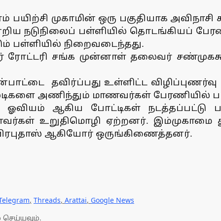
் பயிற்சி முகாமின் ஒரு பகுதியாக அவிநாச
 நடுநிலைப் பள்ளியில் தொடங்கியப் பேரணி, 
ம் பள்ளியில் நிறைவடைந்தது.
 ரோட்டரி சங்க முன்னாள் தலைவர் சண்முகச
யன்பாட்டை தவிர்ப்பது உள்ளிட்ட விழிப்புணர
மூடிகளை அணிந்தும் மாணவர்கள் பேரணியில் ப
, ஓவியம் ஆகிய போட்டிகள் நடத்தப்பட்டு 
ணவர்கள் உறுதிமொழி ஏற்றனர். இம்முகாமை
பிரபுதாஸ் ஆகியோர் ஒருங்கிணைத்தனர்.
Telegram
,
Threads
,
Arattai
,
Google News
 செய்யவும்.