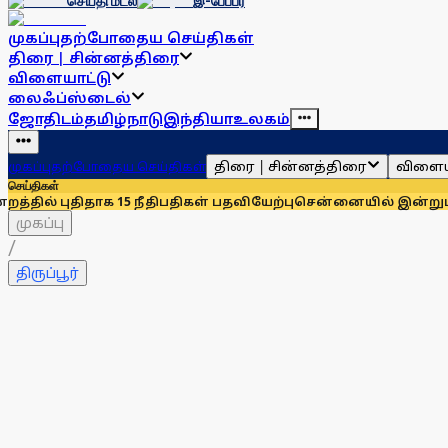
செய்தி மடல்
இ-பேப்பர்
முகப்பு
தற்போதைய செய்திகள்
திரை | சின்னத்திரை
விளையாட்டு
லைஃப்ஸ்டைல்
ஜோதிடம்
தமிழ்நாடு
இந்தியா
உலகம்
திரை | சின்னத்திரை
விளைய
முகப்பு
தற்போதைய செய்திகள்
செய்திகள்
திதாக 15 நீதிபதிகள் பதவியேற்பு
சென்னையில் இன்றும் நாளையும்
முகப்பு
/
திருப்பூர்