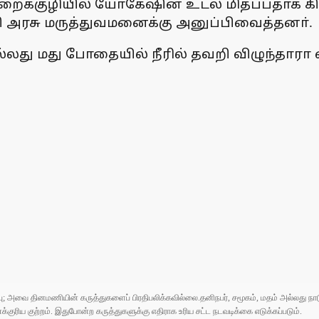
பாறைக்குழியில் யோகேஷின் உடல் மிதப்பதாக க
ி அரசு மருத்துவமனைக்கு அனுப்பிவைத்தனா்.
மது போதையில் நீரில் தவறி விழுந்தாரா என
ுப்பு; அவை தினமணியின் கருத்துகளைப் பிரதிபலிக்கவில்லை.தனிநபர், சமூகம், மதம் அல்லது
ரிய குற்றம். இதுபோன்ற கருத்துகளுக்கு எதிராக உரிய சட்ட நடவடிக்கை எடுக்கப்படும்.