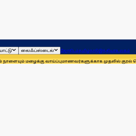
ாட்டு
லைஃப்ஸ்டைல்
ஜோதிடம்
தமிழ்நாடு
இந்தியா
உலகம்
 மழைக்கு வாய்ப்பு
மாணவர்களுக்காக முதலில் குரல் கொடுத்தவர் 