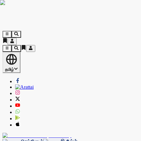
தமிழ்