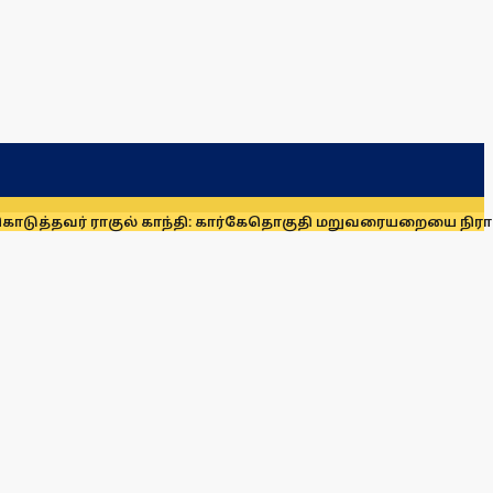
ராகுல் காந்தி: கார்கே
தொகுதி மறுவரையறையை நிராகரிக்க காரண