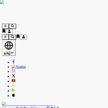
தமிழ்