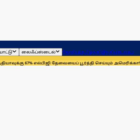
ாட்டு
லைஃப்ஸ்டைல்
ஜோதிடம்
தமிழ்நாடு
இந்தியா
உலகம்
கு 67% எல்பிஜி தேவையைப் பூர்த்தி செய்யும் அமெரிக்கா!
செயின்ட் 