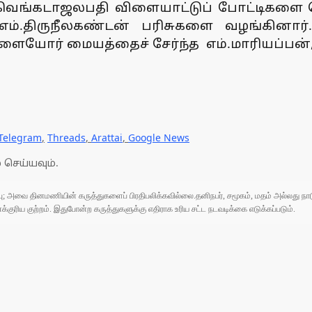
ி .வெங்கடாஜலபதி விளையாட்டுப் போட்டிகளை 
எம்.திருநீலகண்டன் பரிசுகளை வழங்கின
இளையோர் மையத்தைச் சேர்ந்த எம்.மாரியப்பன்,
Telegram
,
Threads
,
Arattai
,
Google News
 செய்யவும்.
ுப்பு; அவை தினமணியின் கருத்துகளைப் பிரதிபலிக்கவில்லை.தனிநபர், சமூகம், மதம் அல்லது
ரிய குற்றம். இதுபோன்ற கருத்துகளுக்கு எதிராக உரிய சட்ட நடவடிக்கை எடுக்கப்படும்.