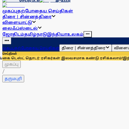
செய்தி மடல்
இ-பேப்பர்
முகப்பு
தற்போதைய செய்திகள்
திரை | சின்னத்திரை
விளையாட்டு
லைஃப்ஸ்டைல்
ஜோதிடம்
தமிழ்நாடு
இந்தியா
உலகம்
திரை | சின்னத்திரை
விளைய
முகப்பு
தற்போதைய செய்திகள்
செய்திகள்
்ட் தொடர்: ரசிகர்கள் இலவசமாக கண்டு ரசிக்கலாம்!
இந்தியாவுக்
முகப்பு
/
தருமபுரி