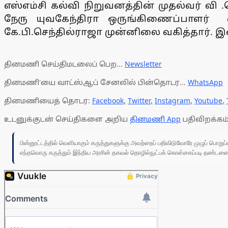
எஸ்எம்சி கல்வி நிறுவனத்தின் முதல்வர் வ
நேரு யுவகேந்திரா ஒருங்கிணைப்பாளர் 
கே.பி.செந்தில்ராஜா முன்னிலை வகித்தார். 
தினமணி செய்திமடலைப் பெற...
Newsletter
தினமணி'யை வாட்ஸ்ஆப் சேனலில் பின்தொடர...
WhatsApp
தினமணியைத் தொடர:
Facebook
,
Twitter
,
Instagram
,
Youtube
,
உடனுக்குடன் செய்திகளை அறிய
தினமணி App
பதிவிறக்கம்
பின்னூட்டத்தில் வெளியாகும் கருத்துகளுக்கு அவற்றைப் பதிவிடுவோரே முழுப் பொற
எந்தவொரு கருத்தும் இந்திய அரசின் தகவல் தொழில்நுட்பக் கொள்கைப்படி தண்டனைக்கு