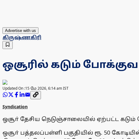
Advertise with us
கிருஷ்ணகிரி
ஒசூரில் கடும் போக்குவ
Updated On :
15 மே 2026, 6:14 am IST
Syndication
ஒசூா் தேசிய நெடுஞ்சாலையில் ஏற்பட்ட கடும்
ஒசூா் பத்தலப்பள்ளி பகுதியில் ரூ. 50 கோடியில