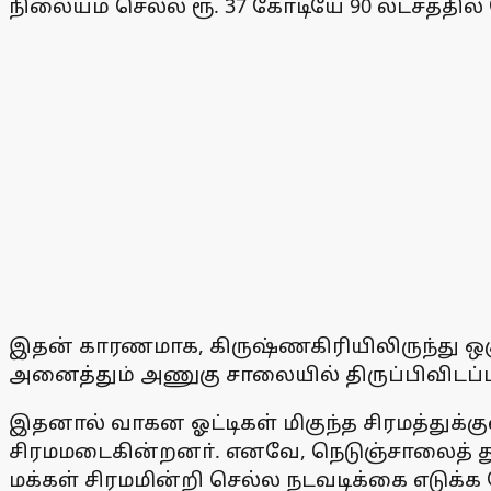
நிலையம் செல்ல ரூ. 37 கோடியே 90 லட்சத்தி
இதன் காரணமாக, கிருஷ்ணகிரியிலிருந்து ஒசூ
அனைத்தும் அணுகு சாலையில் திருப்பிவிடப்ப
இதனால் வாகன ஓட்டிகள் மிகுந்த சிரமத்துக்க
சிரமமடைகின்றனா். எனவே, நெடுஞ்சாலைத் து
மக்கள் சிரமமின்றி செல்ல நடவடிக்கை எடுக்க