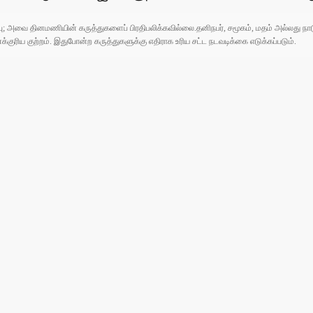
ுப்பு; அவை தினமணியின் கருத்துகளைப் பிரதிபலிக்கவில்லை.தனிநபர், சமூகம், மதம் அல்லது
ரிய குற்றம். இதுபோன்ற கருத்துகளுக்கு எதிராக உரிய சட்ட நடவடிக்கை எடுக்கப்படும்.