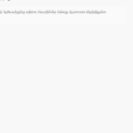
 நாடு ஆகியவற்றுக்கு எதிராக அவமதிக்கிற அல்லது ஆபாசமான விதத்திலுள்ள