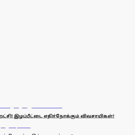
்சி! இழப்பீட்டை எதிா்நோக்கும் விவசாயிகள்!