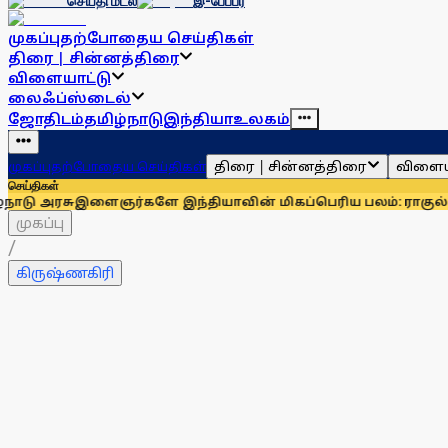
செய்தி மடல்
இ-பேப்பர்
முகப்பு
தற்போதைய செய்திகள்
திரை | சின்னத்திரை
விளையாட்டு
லைஃப்ஸ்டைல்
ஜோதிடம்
தமிழ்நாடு
இந்தியா
உலகம்
திரை | சின்னத்திரை
விளைய
முகப்பு
தற்போதைய செய்திகள்
செய்திகள்
ு
இளைஞர்களே இந்தியாவின் மிகப்பெரிய பலம்: ராகுல் காந்தி
உதய
முகப்பு
/
கிருஷ்ணகிரி