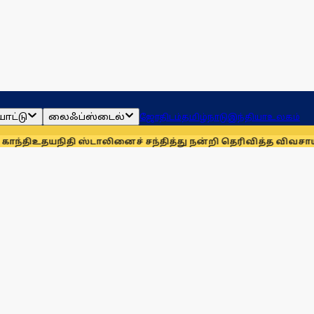
ாட்டு
லைஃப்ஸ்டைல்
ஜோதிடம்
தமிழ்நாடு
இந்தியா
உலகம்
நிதி ஸ்டாலினைச் சந்தித்து நன்றி தெரிவித்த விவசாயிகள்!
நாங