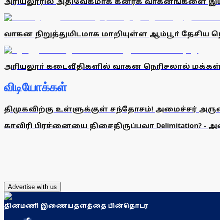
அரியலூரில் அதிவேகமாக கனரக வாகனங்களை இயக்
வாகன நிறுத்துமிடமாக மாறியுள்ள ஆம்பூா் தேசிய ந
அரியலூா் கடைவீதிகளில் வாகன நெரிசலால் மக்கள
விடியோக்கள்
திமுகவிற்கு உள்ளுக்குள் சந்தோசம்! அமைச்சர் அருண்
காவிரி பிரச்னையை திசைதிருப்பவா Delimitation? - 
Advertise with us
தினமணி இணையதளத்தை பின்தொடர