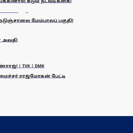
கினால் கடும் நடவடிக்கை!
ெடுஞ்சாலை மேம்பாலப் பகுதி!
் அவதி
ராஜ்! | TVK | DMK
அமைச்சர் ராஜ்மோகன் பேட்டி