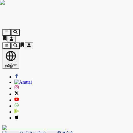
தமிழ்