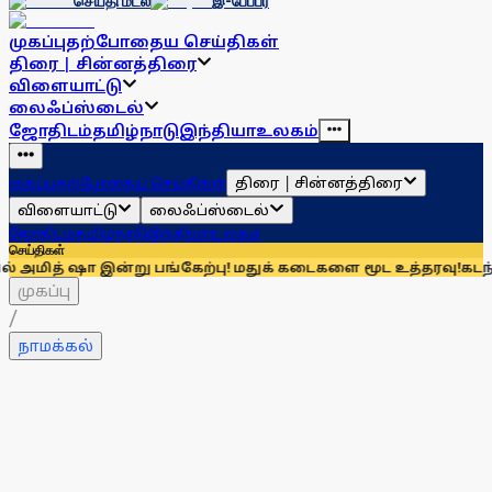
செய்தி மடல்
இ-பேப்பர்
முகப்பு
தற்போதைய செய்திகள்
திரை | சின்னத்திரை
விளையாட்டு
லைஃப்ஸ்டைல்
ஜோதிடம்
தமிழ்நாடு
இந்தியா
உலகம்
திரை | சின்னத்திரை
முகப்பு
தற்போதைய செய்திகள்
விளையாட்டு
லைஃப்ஸ்டைல்
ஜோதிடம்
தமிழ்நாடு
இந்தியா
உலகம்
செய்திகள்
ா இன்று பங்கேற்பு! மதுக் கடைகளை மூட உத்தரவு!
கடந்த 6 மாதங்க
முகப்பு
/
நாமக்கல்