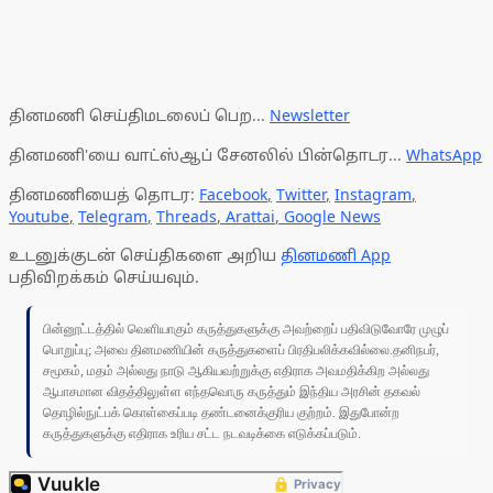
தினமணி செய்திமடலைப் பெற...
Newsletter
தினமணி'யை வாட்ஸ்ஆப் சேனலில் பின்தொடர...
WhatsApp
தினமணியைத் தொடர:
Facebook
,
Twitter
,
Instagram
,
Youtube
,
Telegram
,
Threads
,
Arattai
,
Google News
உடனுக்குடன் செய்திகளை அறிய
தினமணி App
பதிவிறக்கம் செய்யவும்.
பின்னூட்டத்தில் வெளியாகும் கருத்துகளுக்கு அவற்றைப் பதிவிடுவோரே முழுப்
பொறுப்பு; அவை தினமணியின் கருத்துகளைப் பிரதிபலிக்கவில்லை.தனிநபர்,
சமூகம், மதம் அல்லது நாடு ஆகியவற்றுக்கு எதிராக அவமதிக்கிற அல்லது
ஆபாசமான விதத்திலுள்ள எந்தவொரு கருத்தும் இந்திய அரசின் தகவல்
தொழில்நுட்பக் கொள்கைப்படி தண்டனைக்குரிய குற்றம். இதுபோன்ற
கருத்துகளுக்கு எதிராக உரிய சட்ட நடவடிக்கை எடுக்கப்படும்.