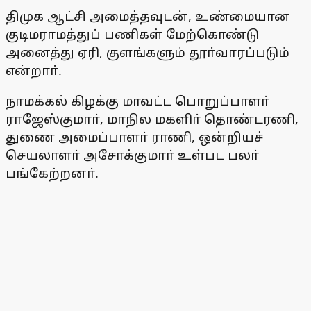
திமுக ஆட்சி அமைத்தவுடன், உண்மையான
குடிமராமத்துப் பணிகள் மேற்கொண்டு
அனைத்து ஏரி, குளங்களும் தூா்வாரப்படும்
என்றாா்.
நாமக்கல் கிழக்கு மாவட்ட பொறுப்பாளா்
ராஜேஸ்குமாா், மாநில மகளிா் தொண்டரணி,
துணை அமைப்பாளா் ராணி, ஒன்றியச்
செயலாளா் அசோக்குமாா் உள்பட பலா்
பங்கேற்றனா்.