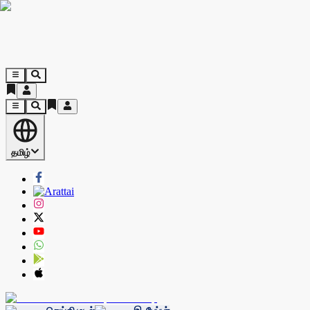
தமிழ்