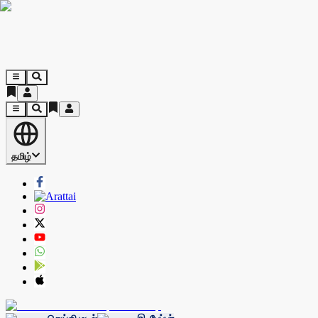
தமிழ்