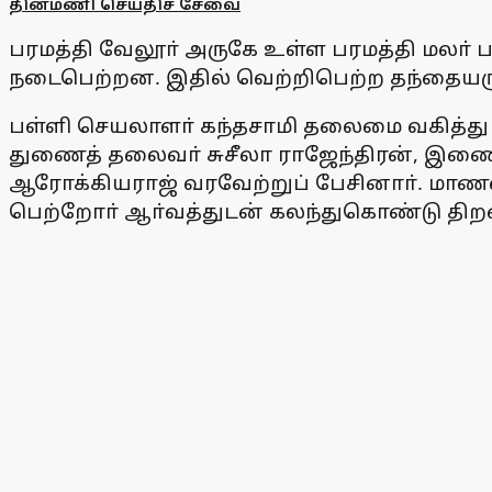
தினமணி செய்திச் சேவை
பரமத்தி வேலூா் அருகே உள்ள பரமத்தி மலா் ப
நடைபெற்றன. இதில் வெற்றிபெற்ற தந்தையரு
பள்ளி செயலாளா் கந்தசாமி தலைமை வகித்து 
துணைத் தலைவா் சுசீலா ராஜேந்திரன், இணைச
ஆரோக்கியராஜ் வரவேற்றுப் பேசினாா். மாணவா
பெற்றோா் ஆா்வத்துடன் கலந்துகொண்டு திற