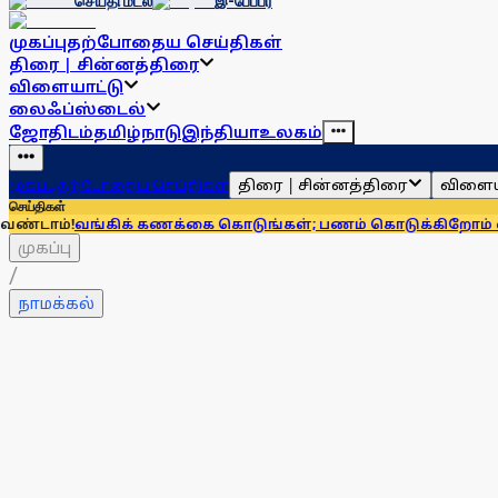
செய்தி மடல்
இ-பேப்பர்
முகப்பு
தற்போதைய செய்திகள்
திரை | சின்னத்திரை
விளையாட்டு
லைஃப்ஸ்டைல்
ஜோதிடம்
தமிழ்நாடு
இந்தியா
உலகம்
திரை | சின்னத்திரை
விளைய
முகப்பு
தற்போதைய செய்திகள்
செய்திகள்
ங்கிக் கணக்கை கொடுங்கள்; பணம் கொடுக்கிறோம் என்று சொன்ன
முகப்பு
/
நாமக்கல்