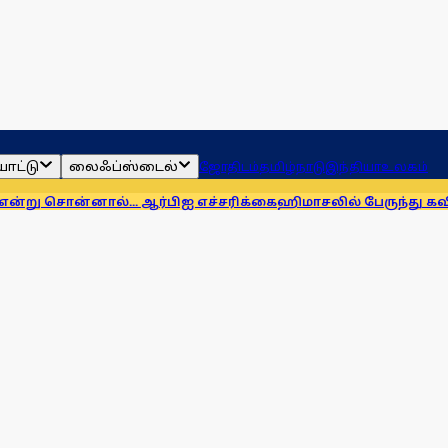
ாட்டு
லைஃப்ஸ்டைல்
ஜோதிடம்
தமிழ்நாடு
இந்தியா
உலகம்
ால்... ஆர்பிஐ எச்சரிக்கை
ஹிமாசலில் பேருந்து கவிழ்ந்து விபத்த