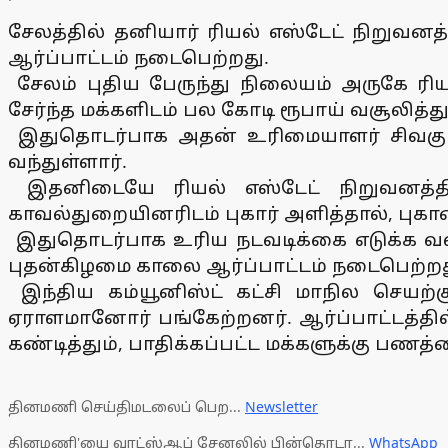
சேலத்தில் தனியார் ரியல் எஸ்டேட் நிறுவனத
ஆர்ப்பாட்டம் நடைபெற்றது.
சேலம் புதிய பேருந்து நிலையம் அருகே ரிய
சேர்ந்த மக்களிடம் பல கோடி ரூபாய் வசூலித்த
இதுதொடர்பாக அதன் உரிமையாளர் சிவகுமார
வந்துள்ளார்.
இதனிடையே ரியல் எஸ்டேட் நிறுவனத்தில்
காவல்துறையினரிடம் புகார் அளித்தால், புகா
இதுதொடர்பாக உரிய நடவடிக்கை எடுக்க வலியு
புதன்கிழமை காலை ஆர்ப்பாட்டம் நடைபெற்றத
இந்திய கம்யூனிஸ்ட் கட்சி மாநில செயற்
ஏராளமானோர் பங்கேற்றனர். ஆர்ப்பாட்டத்தி
கண்டித்தும், பாதிக்கப்பட்ட மக்களுக்கு பணத
தினமணி செய்திமடலைப் பெற...
Newsletter
தினமணி'யை வாட்ஸ்ஆப் சேனலில் பின்தொடர...
WhatsApp