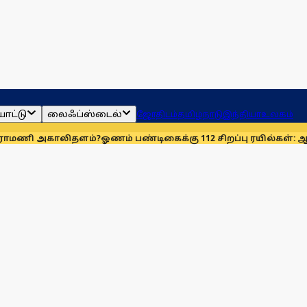
ாட்டு
லைஃப்ஸ்டைல்
ஜோதிடம்
தமிழ்நாடு
இந்தியா
உலகம்
காலிதளம்?
ஓணம் பண்டிகைக்கு 112 சிறப்பு ரயில்கள்: ஆக. 14-ஆம் 