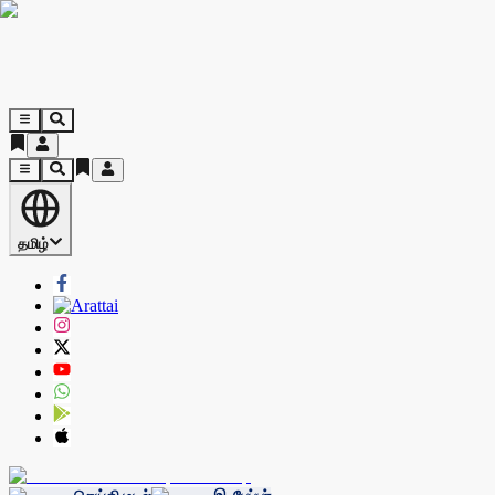
தமிழ்