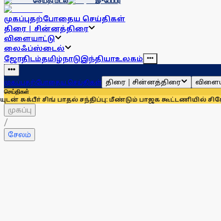
செய்தி மடல்
இ-பேப்பர்
முகப்பு
தற்போதைய செய்திகள்
திரை | சின்னத்திரை
விளையாட்டு
லைஃப்ஸ்டைல்
ஜோதிடம்
தமிழ்நாடு
இந்தியா
உலகம்
திரை | சின்னத்திரை
விளைய
முகப்பு
தற்போதைய செய்திகள்
செய்திகள்
ா் சிங் பாதல் சந்திப்பு: மீண்டும் பாஜக கூட்டணியில் சிரோமணி அ
முகப்பு
/
சேலம்