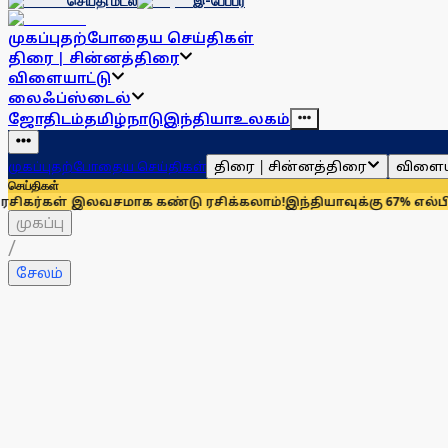
செய்தி மடல்
இ-பேப்பர்
முகப்பு
தற்போதைய செய்திகள்
திரை | சின்னத்திரை
விளையாட்டு
லைஃப்ஸ்டைல்
ஜோதிடம்
தமிழ்நாடு
இந்தியா
உலகம்
திரை | சின்னத்திரை
விளைய
முகப்பு
தற்போதைய செய்திகள்
செய்திகள்
ள் இலவசமாக கண்டு ரசிக்கலாம்!
இந்தியாவுக்கு 67% எல்பிஜி தேவை
முகப்பு
/
சேலம்