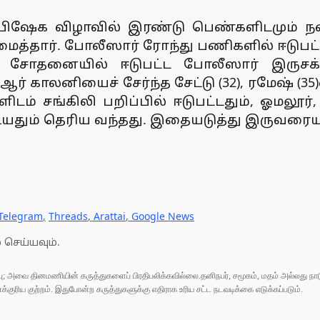
ஷேக விழாவில் இரண்டு பெண்களிடமும் நகைக
ைத்தார். போலீஸார் ரோந்து பணிகளில் ஈடுபட்
சோதனையில் ஈடுபட்ட போலீஸார் இருசக்கர
ர் காலனியைச் சேர்ந்த சேட்டு (32), ரமேஷ் (
டம் சங்கிலி பறிப்பில் ஈடுபட்டதும், ஓமலூர
ியதும் தெரிய வந்தது. இதையடுத்து இருவரையு
Telegram
,
Threads
,
Arattai
,
Google News
 செய்யவும்.
ுப்பு; அவை தினமணியின் கருத்துகளைப் பிரதிபலிக்கவில்லை.தனிநபர், சமூகம், மதம் அல்லது
ரிய குற்றம். இதுபோன்ற கருத்துகளுக்கு எதிராக உரிய சட்ட நடவடிக்கை எடுக்கப்படும்.