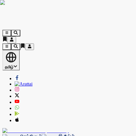
தமிழ்