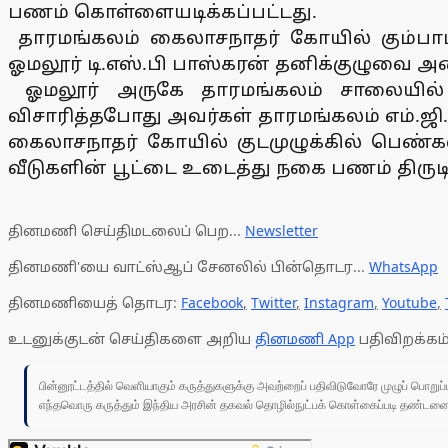
பணம் கொள்ளையடிக்கப்பட்டது.
தாரமங்கலம் கைலாசநாதர் கோயில் கும்பாபி
ஓமலூர் டி.எஸ்.பி பாஸ்கரன் தனிக்குழுவை அம
ஓமலூர் அருகே தாரமங்கலம் சாலையில் 
விசாரித்தபோது அவர்கள் தாரமங்கலம் எம்.ஜி.ஆ
கைலாசநாதர் கோயில் குடமுழுக்கில் பெண்களி
வீடுகளின் பூட்டை உடைத்து நகை பணம் திருட
தினமணி செய்திமடலைப் பெற...
Newsletter
தினமணி'யை வாட்ஸ்ஆப் சேனலில் பின்தொடர...
WhatsApp
தினமணியைத் தொடர:
Facebook
,
Twitter
,
Instagram
,
Youtube
,
உடனுக்குடன் செய்திகளை அறிய
தினமணி App
பதிவிறக்கம்
பின்னூட்டத்தில் வெளியாகும் கருத்துகளுக்கு அவற்றைப் பதிவிடுவோரே முழுப் பொற
எந்தவொரு கருத்தும் இந்திய அரசின் தகவல் தொழில்நுட்பக் கொள்கைப்படி தண்டனைக்கு