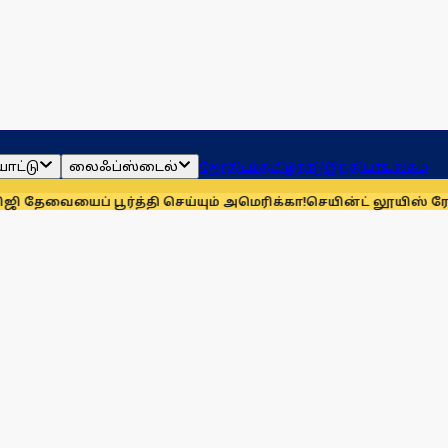
ாட்டு
லைஃப்ஸ்டைல்
ஜோதிடம்
தமிழ்நாடு
இந்தியா
உலகம்
யைப் பூர்த்தி செய்யும் அமெரிக்கா!
செயின்ட் லூயிஸ் ரேப்பிட்- பி