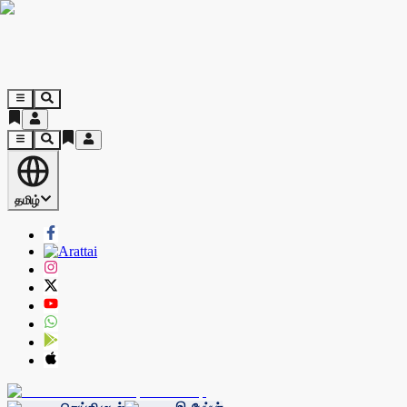
தமிழ்