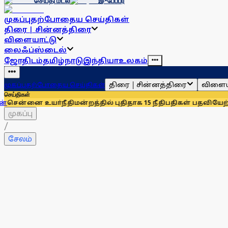
செய்தி மடல்
இ-பேப்பர்
முகப்பு
தற்போதைய செய்திகள்
திரை | சின்னத்திரை
விளையாட்டு
லைஃப்ஸ்டைல்
ஜோதிடம்
தமிழ்நாடு
இந்தியா
உலகம்
திரை | சின்னத்திரை
விளைய
முகப்பு
தற்போதைய செய்திகள்
செய்திகள்
யா்நீதிமன்றத்தில் புதிதாக 15 நீதிபதிகள் பதவியேற்பு
சென்னையி
முகப்பு
/
சேலம்