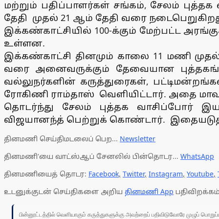
மற்றும் பதிப்பாளர்கள் சங்கம், சேலம் புத்த
தேதி முதல் 21 ஆம் தேதி வரை நடைபெறுகிறத
இக்கண்காட்சியில் 100-க்கும் மேற்பட்ட அரங்கு
உள்ளன.
இக்கண்காட்சி தினமும் காலை 11 மணி முத
வரை அனைவருக்கும் தேவையான புத்தகங்கள
வல்லுநர்களின் கருத்துரைகள், பட்டிமன்றங
ரோகிணி ராம்தாஸ் வெளியிட்டார். அதை மாவட
தொடர்ந்து சேலம் புத்தக வாசிப்போர் 
விஜயானந்த் பெற்றுக் கொண்டார். இதையடுத்து 
தினமணி செய்திமடலைப் பெற...
Newsletter
தினமணி'யை வாட்ஸ்ஆப் சேனலில் பின்தொடர...
WhatsApp
தினமணியைத் தொடர:
Facebook
,
Twitter
,
Instagram
,
Youtube
,
உடனுக்குடன் செய்திகளை அறிய
தினமணி App
பதிவிறக்கம்
பின்னூட்டத்தில் வெளியாகும் கருத்துகளுக்கு அவற்றைப் பதிவிடுவோரே முழுப் பொற