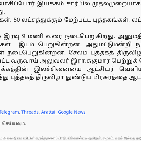
க வாசிப்போர் இயக்கம் சார்பில் முதல்முறையாக 
ு.
கள், 50 லட்சத்துக்கும் மேற்பட்ட புத்தகங்கள், 
ல் இரவு 9 மணி வரை நடைபெறுகிறது. அனுமதி
் இடம் பெறுகின்றன. அதுமட்டுமன்றி நாள
்கள் நடைபெறுகின்றன. சேலம் புத்தகத் திர
்ட வருவாய் அலுவலர் இரா.சுகுமார் பெற்றுக்
இயக்கத்தின் இலச்சினையை ஆட்சியர் வெளி
புத்தகத் திருவிழா துண்டுப் பிரசுரத்தை ஆட்ச
Telegram
,
Threads
,
Arattai
,
Google News
 செய்யவும்.
ுப்பு; அவை தினமணியின் கருத்துகளைப் பிரதிபலிக்கவில்லை.தனிநபர், சமூகம், மதம் அல்லது