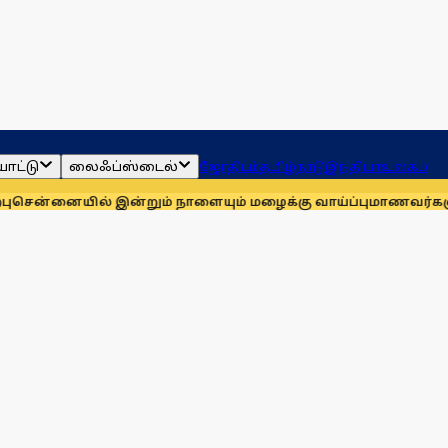
ாட்டு
லைஃப்ஸ்டைல்
ஜோதிடம்
தமிழ்நாடு
இந்தியா
உலகம்
ல் இன்றும் நாளையும் மழைக்கு வாய்ப்பு
மாணவர்களுக்காக முதலி