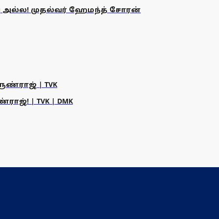
 அல்ல! முதல்வர் ஹேமந்த் சோரன்
ருண்ராஜ் | TVK
ராஜ்! | TVK | DMK