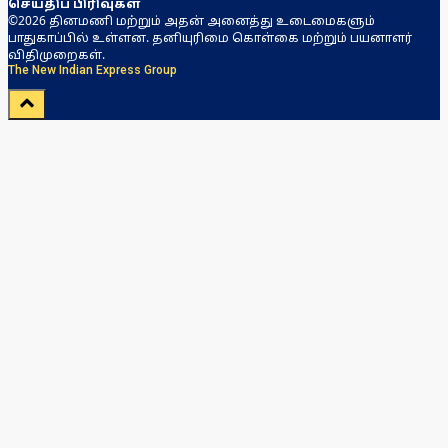
செய்திப் பிரிவுகள்
©2026 தினமணி மற்றும் அதன் அனைத்து உடைமைகளும்
பாதுகாப்பில் உள்ளன. தனியுரிமை கொள்கை மற்றும் பயனாளர்
விதிமுறைகள்.
The New Indian Express Group