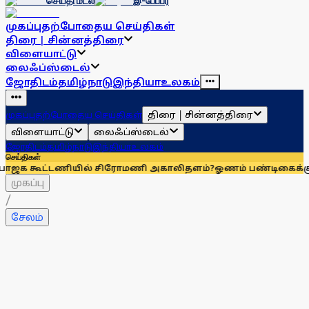
செய்தி மடல்
இ-பேப்பர்
முகப்பு
தற்போதைய செய்திகள்
திரை | சின்னத்திரை
விளையாட்டு
லைஃப்ஸ்டைல்
ஜோதிடம்
தமிழ்நாடு
இந்தியா
உலகம்
திரை | சின்னத்திரை
முகப்பு
தற்போதைய செய்திகள்
விளையாட்டு
லைஃப்ஸ்டைல்
ஜோதிடம்
தமிழ்நாடு
இந்தியா
உலகம்
செய்திகள்
 கூட்டணியில் சிரோமணி அகாலிதளம்?
ஓணம் பண்டிகைக்கு 112 சிறப்பு 
முகப்பு
/
சேலம்