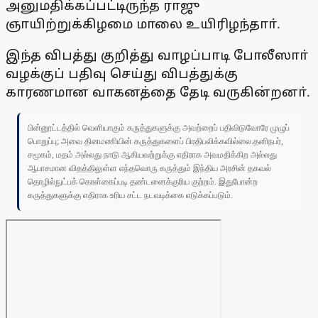
அனுமதிக்கப்பட்டிருந்த ராஜு
ஞாயிற்றுக்கிழமை மாலை உயிரிழந்தாா்.
இந்த விபத்து குறித்து வாழப்பாடி போலீஸாா்
வழக்குப் பதிவு செய்து விபத்துக்கு
காரணமான வாகனத்தை தேடி வருகின்றனா்.
பின்னூட்டத்தில் வெளியாகும் கருத்துகளுக்கு அவற்றைப் பதிவிடுவோரே முழுப்
பொறுப்பு; அவை தினமணியின் கருத்துகளைப் பிரதிபலிக்கவில்லை.தனிநபர்,
சமூகம், மதம் அல்லது நாடு ஆகியவற்றுக்கு எதிராக அவமதிக்கிற அல்லது
ஆபாசமான விதத்திலுள்ள எந்தவொரு கருத்தும் இந்திய அரசின் தகவல்
தொழில்நுட்பக் கொள்கைப்படி தண்டனைக்குரிய குற்றம். இதுபோன்ற
கருத்துகளுக்கு எதிராக உரிய சட்ட நடவடிக்கை எடுக்கப்படும்.