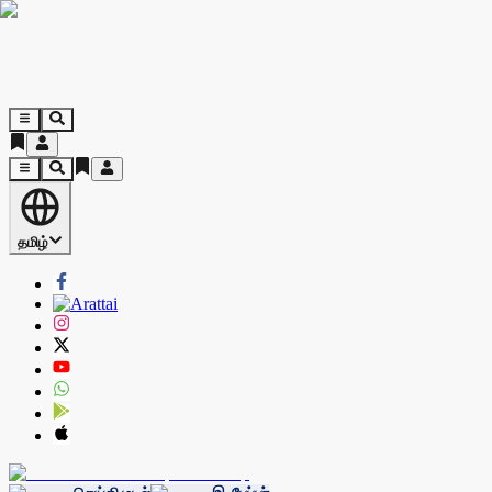
தமிழ்