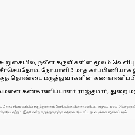
கூறுகையில், நவீன கருவிகளின் மூலம் வெளிபு
ை சீா்செய்தோம். நோயாளி 3 மாத கா்ப்பிணியா
்குத் தொண்டை மருத்துவா்களின் கண்காணிப்பில
துவமனை கண்காணிப்பாளா் ராஜ்குமாா், துறை மர
ுப்பு; அவை தினமணியின் கருத்துகளைப் பிரதிபலிக்கவில்லை.தனிநபர், சமூகம், மதம் அல்லது
ரிய குற்றம். இதுபோன்ற கருத்துகளுக்கு எதிராக உரிய சட்ட நடவடிக்கை எடுக்கப்படும்.