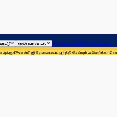
ாட்டு
லைஃப்ஸ்டைல்
ஜோதிடம்
தமிழ்நாடு
இந்தியா
உலகம்
 எல்பிஜி தேவையைப் பூர்த்தி செய்யும் அமெரிக்கா!
செயின்ட் லூயிஸ