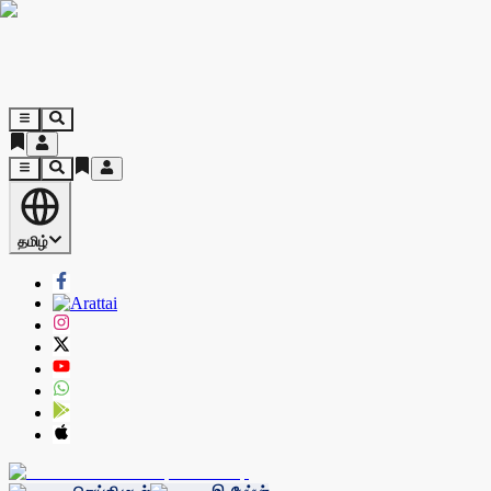
தமிழ்