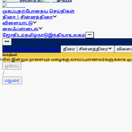
செய்தி மடல்
இ-பேப்பர்
முகப்பு
தற்போதைய செய்திகள்
திரை | சின்னத்திரை
விளையாட்டு
லைஃப்ஸ்டைல்
ஜோதிடம்
தமிழ்நாடு
இந்தியா
உலகம்
திரை | சின்னத்திரை
விளைய
முகப்பு
தற்போதைய செய்திகள்
செய்திகள்
ம் நாளையும் மழைக்கு வாய்ப்பு
மாணவர்களுக்காக முதலில் குரல்
முகப்பு
/
மதுரை