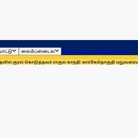
ாட்டு
லைஃப்ஸ்டைல்
ஜோதிடம்
தமிழ்நாடு
இந்தியா
உலகம்
 கொடுத்தவர் ராகுல் காந்தி: கார்கே
தொகுதி மறுவரையறையை நிரா