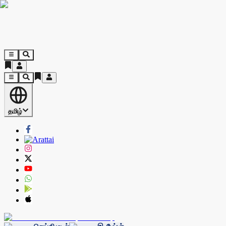
தமிழ்