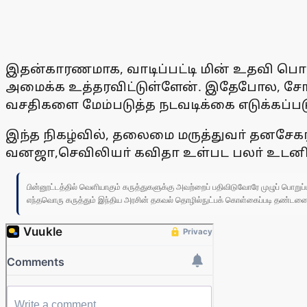
இதன்காரணமாக, வாடிப்பட்டி மின் உதவி பொ
அமைக்க உத்தரவிட்டுள்ளேன். இதேபோல, சோழ
வசதிகளை மேம்படுத்த நடவடிக்கை எடுக்கப்படு
இந்த நிகழ்வில், தலைமை மருத்துவா் தனசேகர
வனஜா,செவிலியா் கவிதா உள்பட பலா் உடனிர
பின்னூட்டத்தில் வெளியாகும் கருத்துகளுக்கு அவற்றைப் பதிவிடுவோரே முழுப் பொற
எந்தவொரு கருத்தும் இந்திய அரசின் தகவல் தொழில்நுட்பக் கொள்கைப்படி தண்டனைக்கு