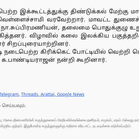
ற இக்கூட்டத்துக்கு திண்டுக்கல் மேற்கு ம
வெள்ளைச்சாமி வரவேற்றார். மாவட்ட துணைச
, நா.சுப்பிரமணியன், தலைமை பொதுக்குழு உற
கித்தனர். விழாவில் கலை இலக்கிய பகுத்த
் சிறப்புரையாற்றினர்.
 நடைபெற்ற கிரிக்கெட் போட்டியில் வெற்றி 
.பாண்டியராஜன் நன்றி கூறினார்.
Telegram
,
Threads
,
Arattai
,
Google News
 செய்யவும்.
ுப்பு; அவை தினமணியின் கருத்துகளைப் பிரதிபலிக்கவில்லை.தனிநபர், சமூகம், மதம் அல்லது
ரிய குற்றம். இதுபோன்ற கருத்துகளுக்கு எதிராக உரிய சட்ட நடவடிக்கை எடுக்கப்படும்.