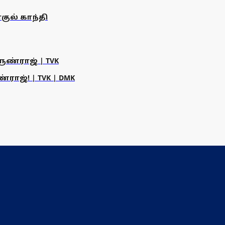
குல் காந்தி
ருண்ராஜ் | TVK
ராஜ்! | TVK | DMK