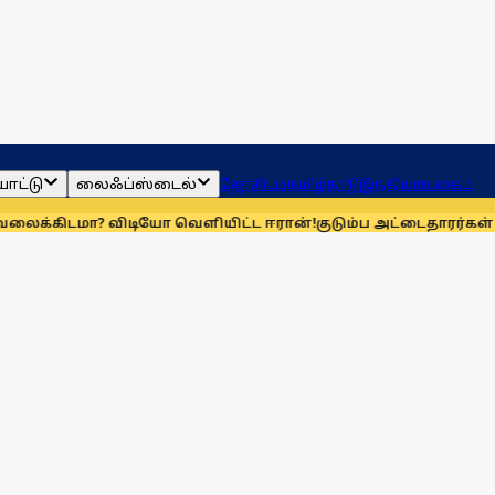
ாட்டு
லைஃப்ஸ்டைல்
ஜோதிடம்
தமிழ்நாடு
இந்தியா
உலகம்
? விடியோ வெளியிட்ட ஈரான்!
குடும்ப அட்டைதாரர்கள் விரல்ரே