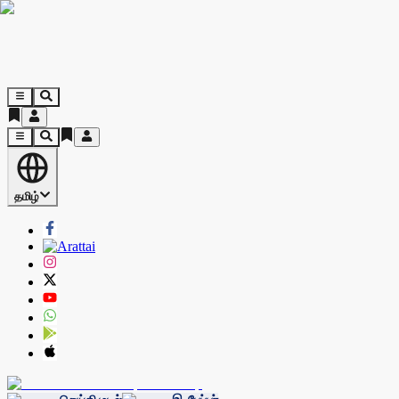
தமிழ்