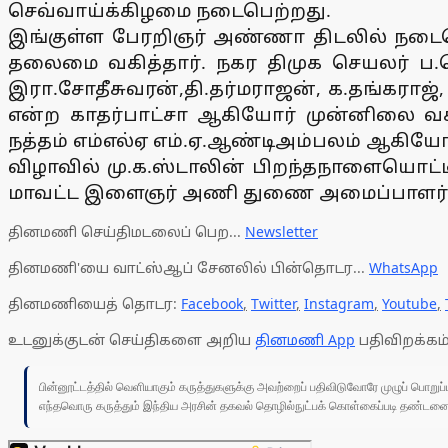
செவ்வாய்க்கிழமை நடைபெற்றது.
இங்குள்ள பேரறிஞர் அண்ணா திடலில் நடைபெற்
தலைமை வகித்தார். நகர திமுக செயலர் ப.
இரா.சோதீசுவரன்,தி.தர்மராஜன், க.தங்கராஜ்
என்ற காதர்பாட்சா ஆகியோர் முன்னிலை வ
நத்தம் எம்எல்ஏ எம்.ஏ.ஆண்டிஅம்பலம் ஆகியோர
விழாவில் மு.க.ஸ்டாலின் பிறந்தநாளையொட்டி
மாவட்ட இளைஞர் அணி துணை அமைப்பாளர் க
தினமணி செய்திமடலைப் பெற...
Newsletter
தினமணி'யை வாட்ஸ்ஆப் சேனலில் பின்தொடர...
WhatsApp
தினமணியைத் தொடர:
Facebook
,
Twitter
,
Instagram
,
Youtube
,
உடனுக்குடன் செய்திகளை அறிய
தினமணி App
பதிவிறக்கம்
பின்னூட்டத்தில் வெளியாகும் கருத்துகளுக்கு அவற்றைப் பதிவிடுவோரே முழுப் பொற
எந்தவொரு கருத்தும் இந்திய அரசின் தகவல் தொழில்நுட்பக் கொள்கைப்படி தண்டனைக்கு