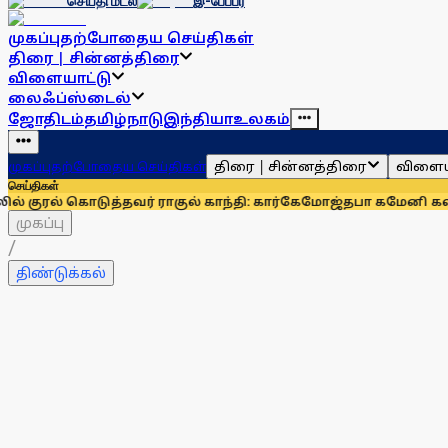
செய்தி மடல்
இ-பேப்பர்
முகப்பு
தற்போதைய செய்திகள்
திரை | சின்னத்திரை
விளையாட்டு
லைஃப்ஸ்டைல்
ஜோதிடம்
தமிழ்நாடு
இந்தியா
உலகம்
திரை | சின்னத்திரை
விளைய
முகப்பு
தற்போதைய செய்திகள்
செய்திகள்
டுத்தவர் ராகுல் காந்தி: கார்கே
மோஜ்தபா கமேனி கவலைக்கிடமா
முகப்பு
/
திண்டுக்கல்