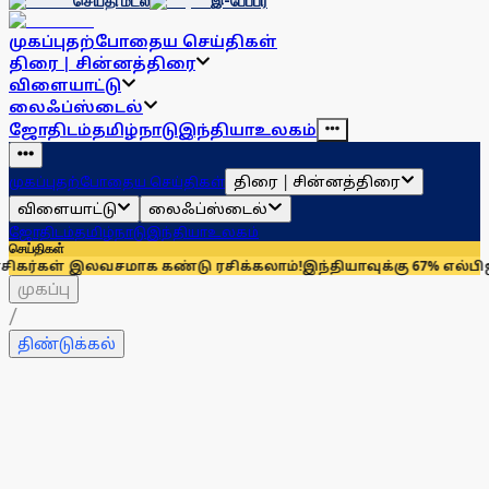
செய்தி மடல்
இ-பேப்பர்
முகப்பு
தற்போதைய செய்திகள்
திரை | சின்னத்திரை
விளையாட்டு
லைஃப்ஸ்டைல்
ஜோதிடம்
தமிழ்நாடு
இந்தியா
உலகம்
திரை | சின்னத்திரை
முகப்பு
தற்போதைய செய்திகள்
விளையாட்டு
லைஃப்ஸ்டைல்
ஜோதிடம்
தமிழ்நாடு
இந்தியா
உலகம்
செய்திகள்
் இலவசமாக கண்டு ரசிக்கலாம்!
இந்தியாவுக்கு 67% எல்பிஜி தேவைய
முகப்பு
/
திண்டுக்கல்