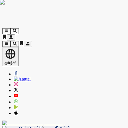
தமிழ்