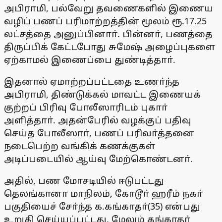
அபிராமி, பல்வேறு தவணைகளில் இணைய
வழிப் பணப் பரிமாற்றத்தின் மூலம் ரூ.17.25
லட்சத்தை அனுப்பினாா். பின்னா், பணத்தை
திருப்பிக் கேட்டபோது சுமேஷ் அழைப்புகளை
ஏற்காமல் இணைப்பை துண்டித்தாா்.
இதனால் ஏமாற்றப்பட்டதை உணா்ந்த
அபிராமி, திண்டுக்கல் மாவட்ட இணையக்
குற்றப் பிரிவு போலீஸாரிடம் புகாா்
அளித்தாா். அதன்பேரில் வழக்குப் பதிவு
செய்த போலீஸாா், பணப் பரிவா்த்தனை
நடைபெற்ற வங்கிக் கணக்குகள்
அடிப்படையில் ஆய்வு மேற்கொண்டனா்.
அதில், பண மோசடியில் ஈடுபட்டது
தெலங்கானா மாநிலம், கோடூா் ஹரீம் நகா்
பகுதியைச் சோ்ந்த க.கங்காதா்(35) என்பது
உறுதி செய்யப்பட்டது. மேலும் கங்காதா்