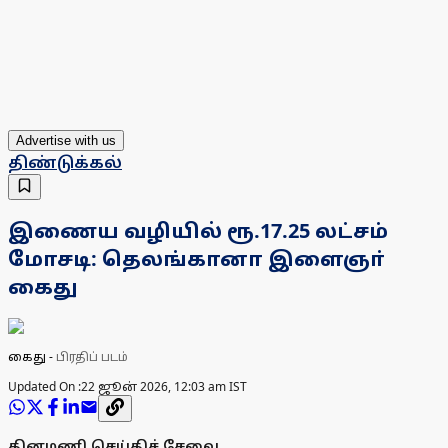
Advertise with us
திண்டுக்கல்
இணைய வழியில் ரூ.17.25 லட்சம்
மோசடி: தெலங்கானா இளைஞா்
கைது
கைது
-
பிரதிப் படம்
Updated On :
22 ஜூன் 2026, 12:03 am IST
தினமணி செய்திச் சேவை