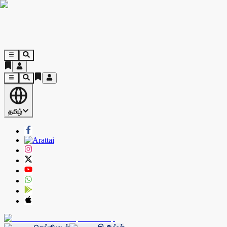
தமிழ்