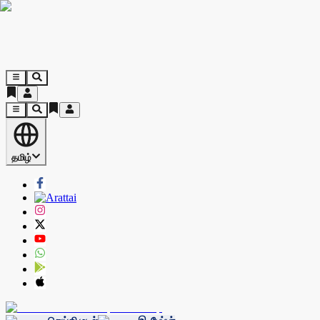
தமிழ்