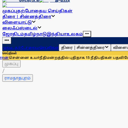
செய்தி மடல்
இ-பேப்பர்
முகப்பு
தற்போதைய செய்திகள்
திரை | சின்னத்திரை
விளையாட்டு
லைஃப்ஸ்டைல்
ஜோதிடம்
தமிழ்நாடு
இந்தியா
உலகம்
திரை | சின்னத்திரை
விளைய
முகப்பு
தற்போதைய செய்திகள்
செய்திகள்
ை உயா்நீதிமன்றத்தில் புதிதாக 15 நீதிபதிகள் பதவியேற்பு
சென்ன
முகப்பு
/
ராமநாதபுரம்