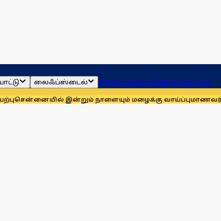
ாட்டு
லைஃப்ஸ்டைல்
ஜோதிடம்
தமிழ்நாடு
இந்தியா
உலகம்
ையில் இன்றும் நாளையும் மழைக்கு வாய்ப்பு
மாணவர்களுக்காக மு