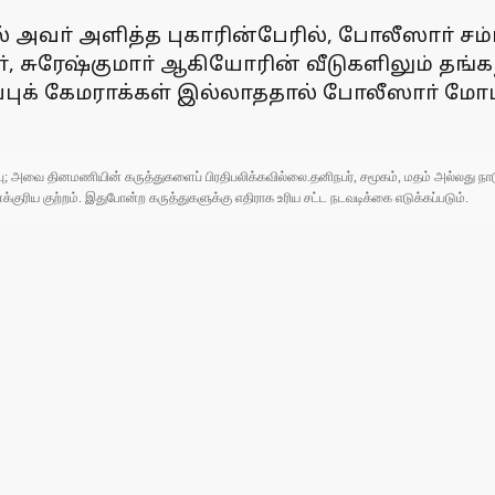
அவா் அளித்த புகாரின்பேரில், போலீஸாா் சம்ப
, சுரேஷ்குமாா் ஆகியோரின் வீடுகளிலும் தங்
ிப்புக் கேமராக்கள் இல்லாததால் போலீஸாா் 
ுப்பு; அவை தினமணியின் கருத்துகளைப் பிரதிபலிக்கவில்லை.தனிநபர், சமூகம், மதம் அல்லது
ரிய குற்றம். இதுபோன்ற கருத்துகளுக்கு எதிராக உரிய சட்ட நடவடிக்கை எடுக்கப்படும்.