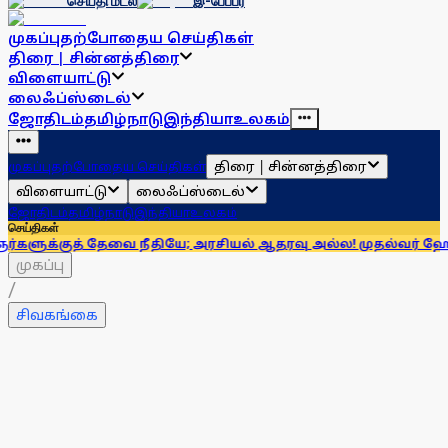
செய்தி மடல்
இ-பேப்பர்
முகப்பு
தற்போதைய செய்திகள்
திரை | சின்னத்திரை
விளையாட்டு
லைஃப்ஸ்டைல்
ஜோதிடம்
தமிழ்நாடு
இந்தியா
உலகம்
திரை | சின்னத்திரை
முகப்பு
தற்போதைய செய்திகள்
விளையாட்டு
லைஃப்ஸ்டைல்
ஜோதிடம்
தமிழ்நாடு
இந்தியா
உலகம்
செய்திகள்
 தேவை நீதியே; அரசியல் ஆதரவு அல்ல! முதல்வர் ஹேமந்த் சோர
முகப்பு
/
சிவகங்கை