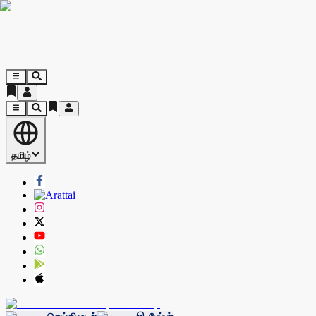
தமிழ்