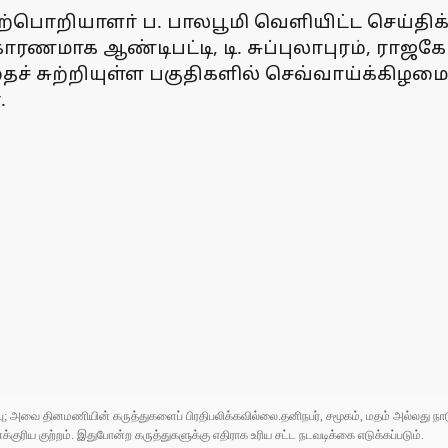
்பொறியாளா் ப. பாலபூமி வெளியிட்ட செய்திக் 
காரணமாக ஆண்டிபட்டி, டி. சுப்புலாபுரம், ராஜ
ச் சுற்றியுள்ள பகுதிகளில் செவ்வாய்க்கிழ
.
ுப்பு; அவை தினமணியின் கருத்துகளைப் பிரதிபலிக்கவில்லை.தனிநபர், சமூகம், மதம் அல்லது
ரிய குற்றம். இதுபோன்ற கருத்துகளுக்கு எதிராக உரிய சட்ட நடவடிக்கை எடுக்கப்படும்.