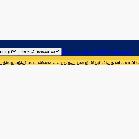
ாட்டு
லைஃப்ஸ்டைல்
ஜோதிடம்
தமிழ்நாடு
இந்தியா
உலகம்
ி ஸ்டாலினைச் சந்தித்து நன்றி தெரிவித்த விவசாயிகள்!
நாங்கள