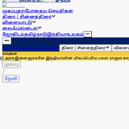
செய்தி மடல்
இ-பேப்பர்
முகப்பு
தற்போதைய செய்திகள்
திரை | சின்னத்திரை
விளையாட்டு
லைஃப்ஸ்டைல்
ஜோதிடம்
தமிழ்நாடு
இந்தியா
உலகம்
திரை | சின்னத்திரை
விளைய
முகப்பு
தற்போதைய செய்திகள்
செய்திகள்
ைஞர்களே இந்தியாவின் மிகப்பெரிய பலம்: ராகுல் காந்தி
உதயநித
முகப்பு
/
தேனி