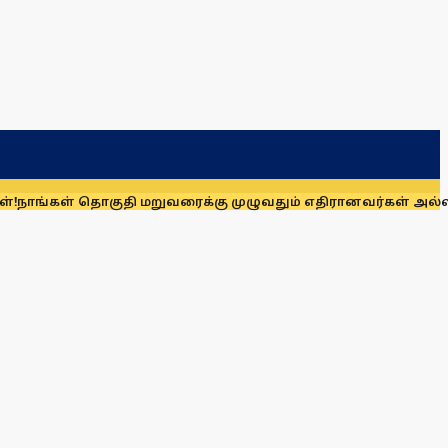
் தொகுதி மறுவரைக்கு முழுவதும் எதிரானவர்கள் அல்லர்: கனிமொ