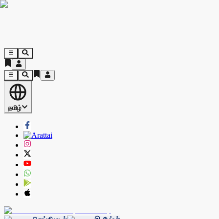
தமிழ்