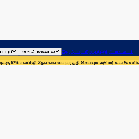
ாட்டு
லைஃப்ஸ்டைல்
ஜோதிடம்
தமிழ்நாடு
இந்தியா
உலகம்
்பிஜி தேவையைப் பூர்த்தி செய்யும் அமெரிக்கா!
செயின்ட் லூயிஸ் ரே