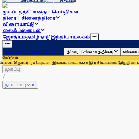
செய்தி மடல்
இ-பேப்பர்
முகப்பு
தற்போதைய செய்திகள்
திரை | சின்னத்திரை
விளையாட்டு
லைஃப்ஸ்டைல்
ஜோதிடம்
தமிழ்நாடு
இந்தியா
உலகம்
திரை | சின்னத்திரை
விளைய
முகப்பு
தற்போதைய செய்திகள்
செய்திகள்
: ரசிகர்கள் இலவசமாக கண்டு ரசிக்கலாம்!
இந்தியாவுக்கு 67% எல
முகப்பு
/
நாகப்பட்டினம்