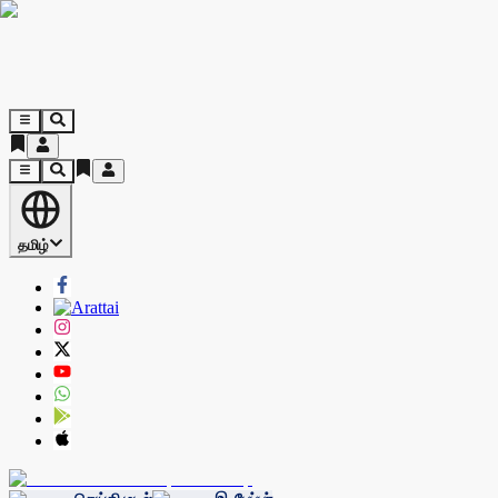
தமிழ்