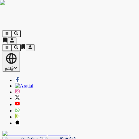
தமிழ்