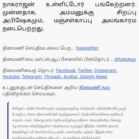
நாகராஜன் உள்ளிட்டோர் பங்கேற்றனர்.
முன்னதாக, அம்மனுக்கு சிறப்பு
அபிஷேகமும், மஞ்சள்காப்பு அலங்காரம்
நடைபெற்றது.
தினமணி செய்திமடலைப் பெற...
Newsletter
தினமணி'யை வாட்ஸ்ஆப் சேனலில் பின்தொடர...
WhatsApp
தினமணியைத் தொடர:
Facebook
,
Twitter
,
Instagram
,
Youtube
,
Telegram
,
Threads
,
Arattai
,
Google News
உடனுக்குடன் செய்திகளை அறிய
தினமணி App
பதிவிறக்கம் செய்யவும்.
பின்னூட்டத்தில் வெளியாகும் கருத்துகளுக்கு அவற்றைப் பதிவிடுவோரே முழுப்
பொறுப்பு; அவை தினமணியின் கருத்துகளைப் பிரதிபலிக்கவில்லை.தனிநபர்,
சமூகம், மதம் அல்லது நாடு ஆகியவற்றுக்கு எதிராக அவமதிக்கிற அல்லது
ஆபாசமான விதத்திலுள்ள எந்தவொரு கருத்தும் இந்திய அரசின் தகவல்
தொழில்நுட்பக் கொள்கைப்படி தண்டனைக்குரிய குற்றம். இதுபோன்ற
கருத்துகளுக்கு எதிராக உரிய சட்ட நடவடிக்கை எடுக்கப்படும்.